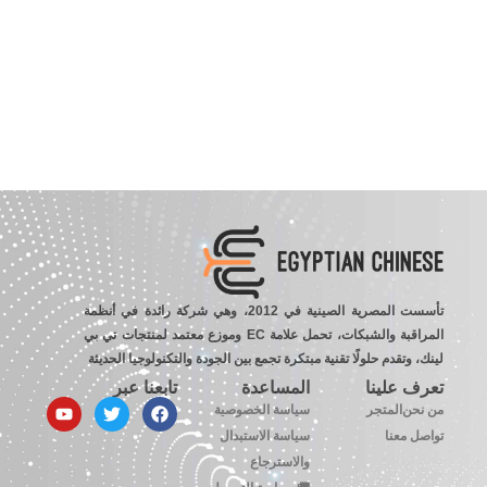
تأسست المصرية الصينية في 2012، وهي شركة رائدة في أنظمة
المراقبة والشبكات، تحمل علامة EC وموزع معتمد لمنتجات تي بي
لينك، وتقدم حلولًا تقنية مبتكرة تجمع بين الجودة والتكنولوجيا الحديثة
تعرف علينا
المساعدة
تابعنا عبر
من نحن
المتجر
سياسة الخصوصية
تواصل معنا
سياسة الاستبدال
والاسترجاع