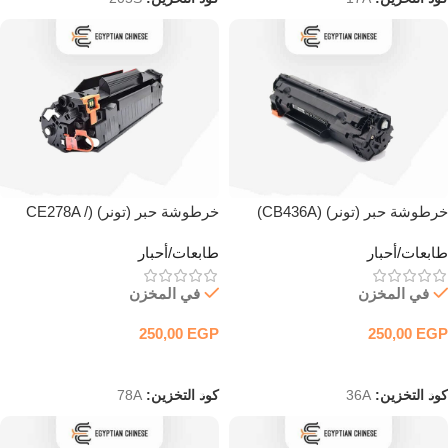
خرطوشة حبر (تونر) (CB436A)
خرطوشة حبر (تونر) (CE278A /
ليزر أسود متوافقة
CRG128 / 328 / 728) ليزر أسود
طابعات/أحبار
طابعات/أحبار
متوافقة
في المخزن
في المخزن
250,00
EGP
250,00
EGP
إضافة إلى السلة
إضافة إلى السلة
كود التخزين:
36A
كود التخزين:
78A