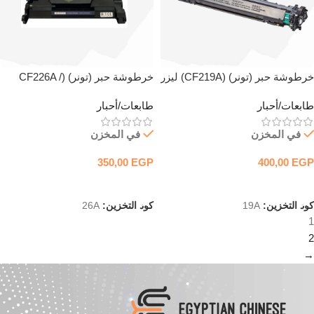
خرطوشة حبر (تونر) (CF219A) ليزر
خرطوشة حبر (تونر) (CF226A /
أسود متوافقة
CRG052) ليزر أسود متوافقة
طابعات/أحبار
طابعات/أحبار
في المخزن
في المخزن
350,00
EGP
400,00
EGP
إضافة إلى السلة
إضافة إلى السلة
كود التخزين:
19A
كود التخزين:
26A
1
2
→