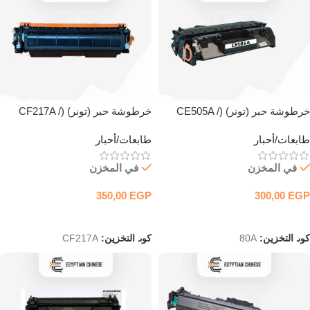
خرطوشة حبر (تونر) (CE505A /
خرطوشة حبر (تونر) (CF217A /
CF280A / CRG719) ليزر أسود
CRG047) ليزر أسود متوافقة
طابعات/أحبار
طابعات/أحبار
متوافقة
في المخزن
في المخزن
350,00
EGP
300,00
EGP
إضافة إلى السلة
إضافة إلى السلة
كود التخزين:
80A
كود التخزين:
CF217A