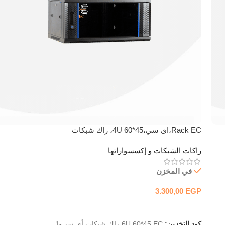
Rack EC،اى سي،4U 60*45، راك شبكات
راكات الشبكات و إكسسواراتها
في المخزن
3.300,00
EGP
إضافة إلى السلة
كود التخزين:
6U 60*45 EC راك شبكات أي سي-1