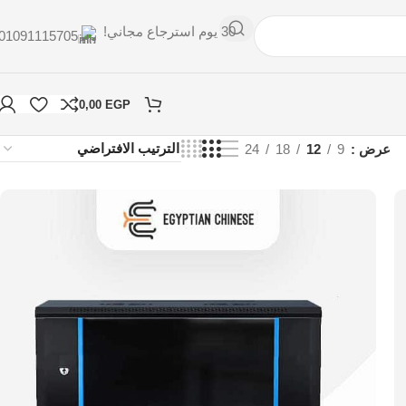
30 يوم استرجاع مجاني!
01091115705
0,00
EGP
عرض
9
12
18
24