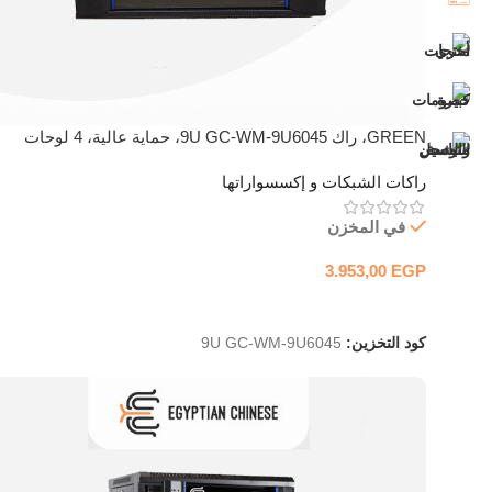
GREEN، راك 9U GC-WM-9U6045، حماية عالية، 4 لوحات
راكات الشبكات و إكسسواراتها
في المخزن
3.953,00
EGP
إضافة إلى السلة
كود التخزين:
9U GC-WM-9U6045