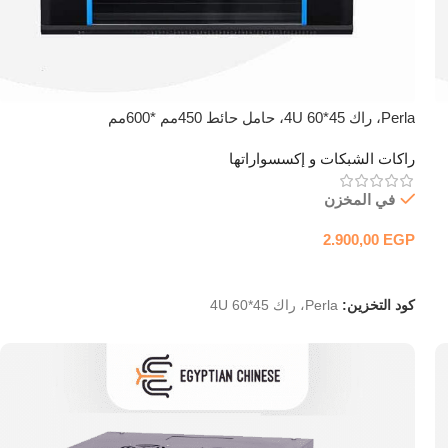
Perla، راك 4U 60*45، حامل حائط 450مم *600مم
راكات الشبكات و إكسسواراتها
في المخزن
2.900,00
EGP
إضافة إلى السلة
كود التخزين:
Perla، راك 4U 60*45