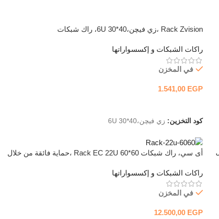
Rack Zvision ،زي فيچن،6U 30*40، راك شبكات
راكات الشبكات و إكسسواراتها
في المخزن
1.541,00
EGP
إضافة إلى السلة
كود التخزين:
زي فيچن،6U 30*40
ال
أى سي، راك شبكات Rack EC 22U 60*60 ،حماية فائقة من خلال
تهوية أفضل
راكات الشبكات و إكسسواراتها
في المخزن
12.500,00
EGP