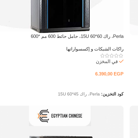
Perla، راك 15U 60*60، حامل حائط 600 مم *600
راكات الشبكات و إكسسواراتها
في المخزن
6.390,00
EGP
إضافة إلى السلة
كود التخزين:
Perla، راك 15U 60*45