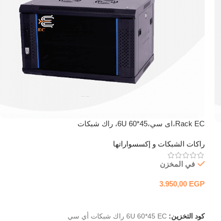
Rack EC،اى سي،6U 60*45، راك شبكات
راكات الشبكات و إكسسواراتها
في المخزن
3.950,00
EGP
إضافة إلى السلة
كود التخزين:
6U 60*45 EC راك شبكات أي سي