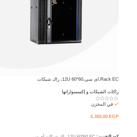
Rack EC،اى سي،12U 60*60، راك شبكات
راكات الشبكات و إكسسواراتها
في المخزن
6.300,00
EGP
إضافة إلى السلة
كود التخزين:
12U 60*60 EC راك شبكات أي سي