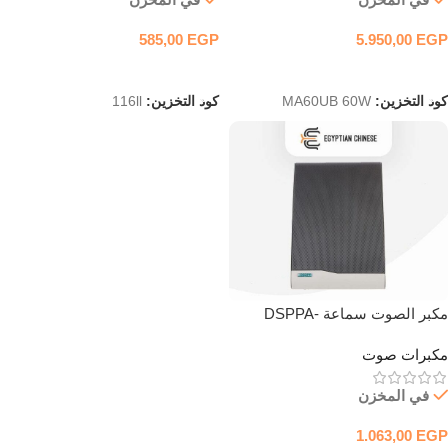
585,00
EGP
5.950,00
EGP
إضافة إلى السلة
إضافة إلى السلة
كود التخزين:
MA60UB 60W
كود التخزين:
116ll
مكبر الصوت سماعة DSPPA-
Speaker-Wall Mount-DSP10611-
مكبرات صوت
10W
في المخزن
1.063,00
EGP