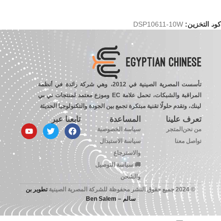
إضافة إلى السلة
كود التخزين:
DSP10611-10W
تأسست المصرية الصينية في 2012، وهي شركة رائدة في أنظمة
المراقبة والشبكات، تحمل علامة EC وموزع معتمد لمنتجات تي بي
لينك، وتقدم حلولًا تقنية مبتكرة تجمع بين الجودة والتكنولوجيا الحديثة
تعرف علينا
المساعدة
تابعنا عبر
من نحن
المتجر
سياسة الخصوصية
تواصل معنا
سياسة الاستبدال
والاسترجاع
🚚 سياسة التوصيل
والشحن
© 2024 جميع حقوق النشر محفوظة للشركة المصرية الصينية
تطوير بن
سالم – Ben Salem