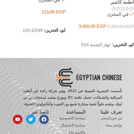
أنظمة كاشير
213,00
EGP
في المخزن
إضافة إلى السلة
3.000,00
EGP
3.250,00
EGP
كود التخزين:
12V-120W
إضافة إلى السلة
كود التخزين:
جهاز البصمة K14
تأسست المصرية الصينية في 2012، وهي شركة رائدة في أنظمة
المراقبة والشبكات، تحمل علامة EC وموزع معتمد لمنتجات تي بي
لينك، وتقدم حلولًا تقنية مبتكرة تجمع بين الجودة والتكنولوجيا الحديثة
تعرف علينا
المساعدة
تابعنا عبر
من نحن
المتجر
سياسة الخصوصية
تواصل معنا
سياسة الاستبدال
والاسترجاع