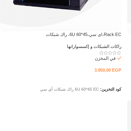
Rack EC،اى سي،6U 60*45، راك شبكات
راكات الشبكات و إكسسواراتها
في المخزن
3.950,00
EGP
إضافة إلى السلة
كود التخزين:
6U 60*45 EC راك شبكات أي سي