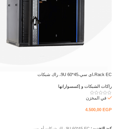
Rack EC،اى سي،9U 60*45، راك شبكات
راكات الشبكات و إكسسواراتها
في المخزن
4.500,00
EGP
إضافة إلى السلة
كود التخزين:
9U 60*45 EC راك شبكات أي سي