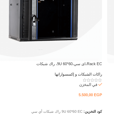
Rack EC،اى سي،9U 60*60، راك شبكات
راكات الشبكات و إكسسواراتها
في المخزن
5.500,00
EGP
إضافة إلى السلة
كود التخزين:
9U 60*60 EC راك شبكات أي سي