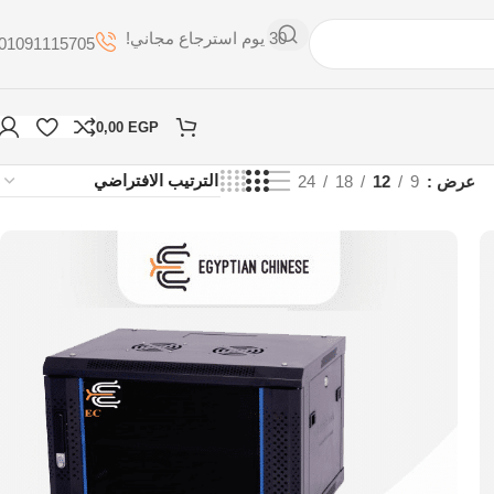
30 يوم استرجاع مجاني!
01091115705
0,00
EGP
عرض
9
12
18
24