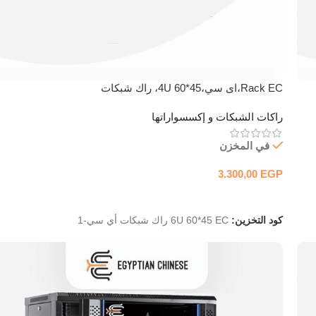
Rack EC،اى سي،4U 60*45، راك شبكات
راكات الشبكات و إكسسواراتها
في المخزن
3.300,00
EGP
إضافة إلى السلة
كود التخزين:
6U 60*45 EC راك شبكات أي سي-1