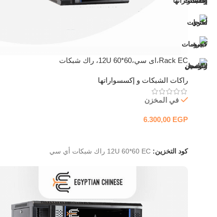
Rack EC،اى سي،12U 60*60، راك شبكات
راكات الشبكات و إكسسواراتها
في المخزن
6.300,00
EGP
إضافة إلى السلة
كود التخزين:
12U 60*60 EC راك شبكات أي سي