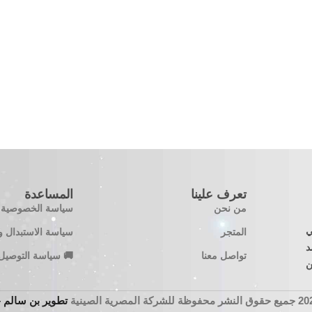
تعرف علينا
المساعدة
من نحن
سياسة الخصوصية
 في
المتجر
سياسة الاستبدال و
معتمد
تواصل معنا
🚚 سياسة التوصيل
ن
تطوير بن سالم – n Salem