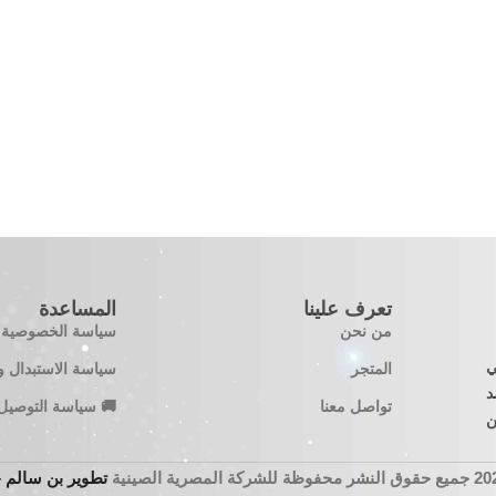
تعرف علينا
المساعدة
من نحن
سياسة الخصوصية
 في
المتجر
سياسة الاستبدال و
معتمد
تواصل معنا
🚚 سياسة التوصيل
ن
تطوير بن سالم – n Salem