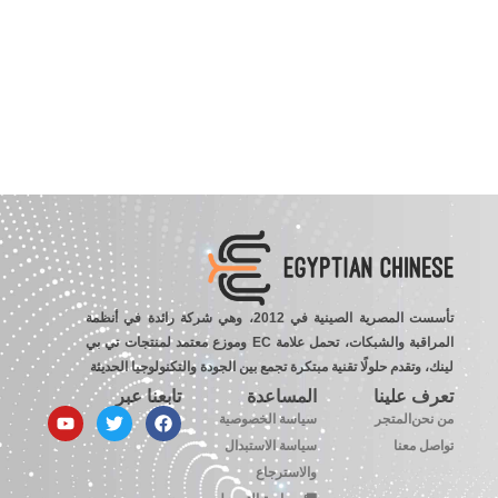
تأسست المصرية الصينية في 2012، وهي شركة رائدة في أنظمة
المراقبة والشبكات، تحمل علامة EC وموزع معتمد لمنتجات تي بي
لينك، وتقدم حلولًا تقنية مبتكرة تجمع بين الجودة والتكنولوجيا الحديثة
تعرف علينا
المساعدة
تابعنا عبر
من نحن
المتجر
سياسة الخصوصية
تواصل معنا
سياسة الاستبدال
والاسترجاع