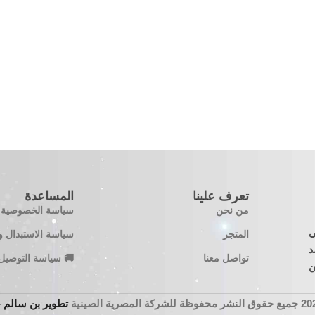
تعرف علينا
المساعدة
من نحن
سياسة الخصوصية
 في
المتجر
سياسة الاستبدال و
معتمد
تواصل معنا
🚚 سياسة التوصيل
ن
تطوير بن سالم – n Salem