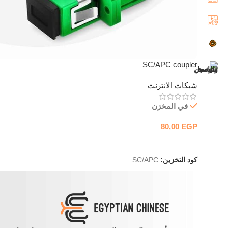
SC/APC coupler
شبكات الانترنت
في المخزن
80,00
EGP
إضافة إلى السلة
كود التخزين:
SC/APC