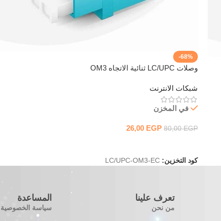
-68%
وصلات LC/UPC ثنائية الاتجاه OM3
شبكات الانترنت
في المخزن
26,00
EGP
80,00
EGP
إضافة إلى السلة
كود التخزين:
LC/UPC-OM3-EC
تعرف علينا
المساعدة
من نحن
سياسة الخصوصية