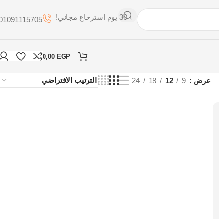
30 يوم استرجاع مجاني!
01091115705
0,00
EGP
عرض
9
12
18
24