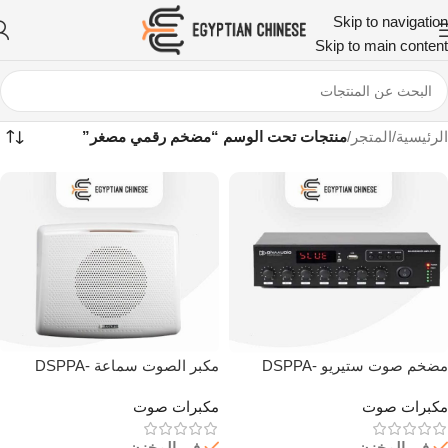
Skip to navigation
Skip to main content
الرئيسية
/
المتجر
/
منتجات تحت الوسم “مضخم رقمي مصغر”
مضخم صوت ستيريو DSPPA-
مكبر الصوت سماعة DSPPA-
Speaker-Wall Mount-116ll
Amplifier-MA60UB 60W
مكبرات صوت
مكبرات صوت
في المخزن
في المخزن