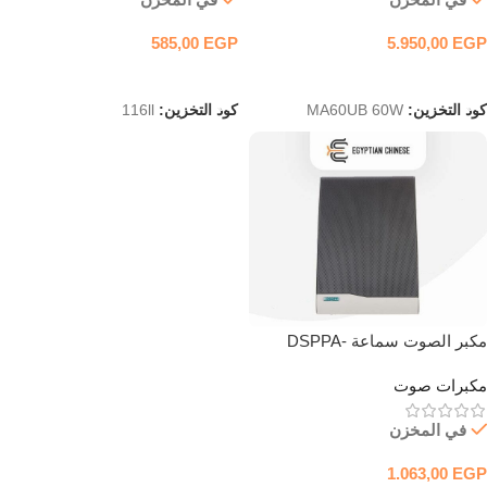
585,00
EGP
5.950,00
EGP
إضافة إلى السلة
إضافة إلى السلة
كود التخزين:
MA60UB 60W
كود التخزين:
116ll
مكبر الصوت سماعة DSPPA-
Speaker-Wall Mount-DSP10611-
مكبرات صوت
10W
في المخزن
1.063,00
EGP