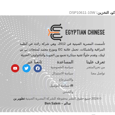
إضافة إلى السلة
كود التخزين:
DSP10611-10W
تأسست المصرية الصينية في 2012، وهي شركة رائدة في أنظمة
المراقبة والشبكات، تحمل علامة EC وموزع معتمد لمنتجات تي بي
لينك، وتقدم حلولًا تقنية مبتكرة تجمع بين الجودة والتكنولوجيا الحديثة
تعرف علينا
المساعدة
تابعنا عبر
من نحن
المتجر
سياسة الخصوصية
تواصل معنا
سياسة الاستبدال
والاسترجاع
🚚 سياسة التوصيل
والشحن
© 2024 جميع حقوق النشر محفوظة للشركة المصرية الصينية
تطوير بن
سالم – Ben Salem