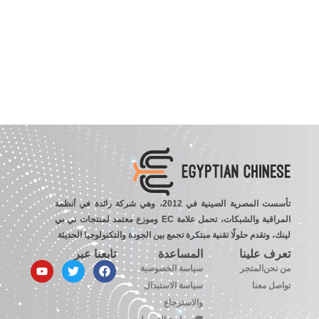
تأسست المصرية الصينية في 2012، وهي شركة رائدة في أنظمة
المراقبة والشبكات، تحمل علامة EC وموزع معتمد لمنتجات تي بي
لينك، وتقدم حلولًا تقنية مبتكرة تجمع بين الجودة والتكنولوجيا الحديثة
تعرف علينا
المساعدة
تابعنا عبر
من نحن
المتجر
سياسة الخصوصية
تواصل معنا
سياسة الاستبدال
والاسترجاع