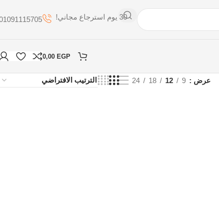
30 يوم استرجاع مجاني!
01091115705
0,00
EGP
عرض
9
12
18
24