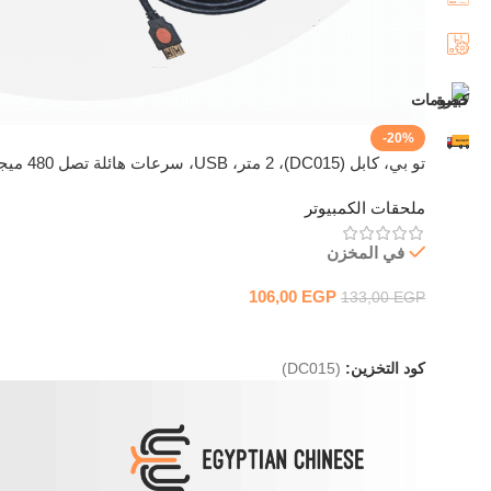
-20%
تو بي، كابل (DC015)، 2 متر، USB، سرعات هائلة تصل 480 ميجابت
ملحقات الكمبيوتر
في المخزن
106,00
EGP
133,00
EGP
إضافة إلى السلة
كود التخزين:
(DC015)