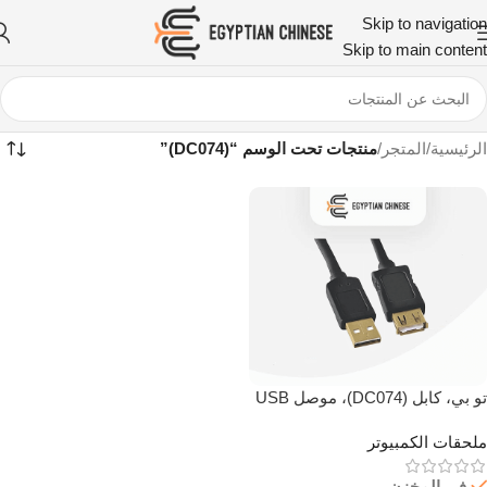
Skip to navigation
Skip to main content
الرئيسية
/
المتجر
/
منتجات تحت الوسم “(DC074)”
تو بي، كابل (DC074)، موصل USB
مع دعم الواي فاي، 10 متر، سرعات
ملحقات الكمبيوتر
480 ميجابت
في المخزن