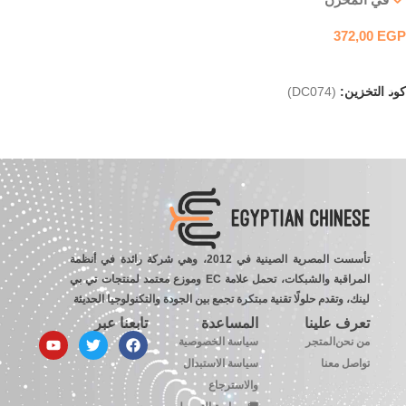
372,00
EGP
إضافة إلى السلة
كود التخزين:
(DC074)
تأسست المصرية الصينية في 2012، وهي شركة رائدة في أنظمة
المراقبة والشبكات، تحمل علامة EC وموزع معتمد لمنتجات تي بي
لينك، وتقدم حلولًا تقنية مبتكرة تجمع بين الجودة والتكنولوجيا الحديثة
تعرف علينا
المساعدة
تابعنا عبر
من نحن
المتجر
سياسة الخصوصية
تواصل معنا
سياسة الاستبدال
والاسترجاع