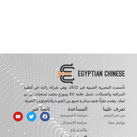
تأسست المصرية الصينية في 2012، وهي شركة رائدة في أنظمة
المراقبة والشبكات، تحمل علامة EC وموزع معتمد لمنتجات تي بي
لينك، وتقدم حلولًا تقنية مبتكرة تجمع بين الجودة والتكنولوجيا الحديثة
تعرف علينا
المساعدة
تابعنا عبر
من نحن
المتجر
سياسة الخصوصية
تواصل معنا
سياسة الاستبدال
والاسترجاع