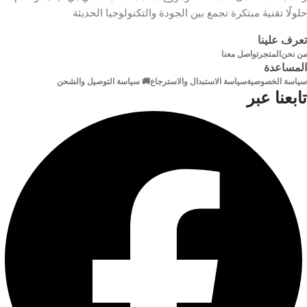
حلولًا تقنية مبتكرة تجمع بين الجودة والتكنولوجيا الحديثة
480 ميجابت في الثانية
عزل
PVC عالي الكثافة
تعرف علينا
شكل
من نحن
المتجر
تواصل معنا
دائري
الطول
20 م
المساعدة
الكابل
سياسة الخصوصية
سياسة الاستبدال والاسترجاع
🚚 سياسة التوصيل والشحن
تابعنا عبر
الون
الاسود
خامة
مطلية بالذهب
الموصلات