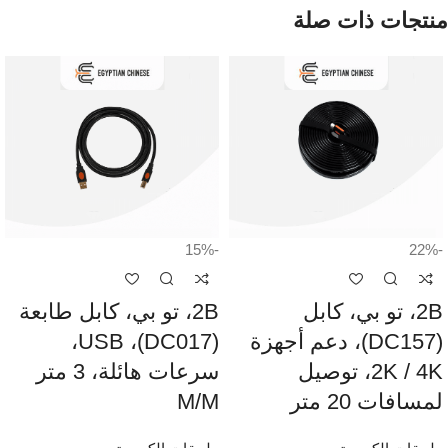
منتجات ذات صلة
-15%
-22%
2B، تو بي، كابل
2B، تو بي، كابل طابعة
(DC157)، دعم أجهزة
(DC017)، USB،
2K / 4K، توصيل
سرعات هائلة، 3 متر
لمسافات 20 متر
M/M