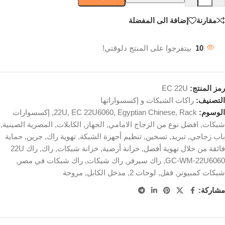
مقارنة
إضافة الى المفضلة
10
بيتفرجوا على المنتج دلوقتي!
رمز المنتج:
EC 22U
التصنيف:
راكات الشبكات و إكسسواراتها
الوسوم:
Rack
,
Egyptian Chinese
,
EC 22U6060
,
22U
,
إكسسوارات
شبكات
,
افضل نوع من الزجاج الامامي
,
الجهاز
,
الكابلات
,
المصرية الصينية
,
باب زجاجي
,
تبريد
,
تسخين
,
تنظيم أجهزة الشبكة
,
تهوية راك
,
جرين
,
حماية
فائقة من خلال تهوية أفضل
,
خزانة أرضية
,
خزانة شبكات
,
راك
,
راك 22U
GC-WM-22U6060
,
راك سيرفر
,
راك شبكات
,
راك شبكات في مصر
,
شبكات كمبيوتر
,
قفل
,
لوحات 2
,
مدخل الكابل
,
مروحة
مشاركة: