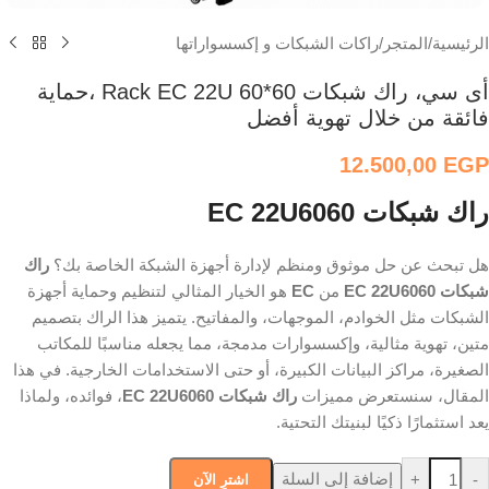
الرئيسية
/
المتجر
/
راكات الشبكات و إكسسواراتها
أى سي، راك شبكات Rack EC 22U 60*60 ،حماية
فائقة من خلال تهوية أفضل
12.500,00
EGP
راك شبكات EC 22U6060
هل تبحث عن حل موثوق ومنظم لإدارة أجهزة الشبكة الخاصة بك؟
راك
شبكات EC 22U6060
من
EC
هو الخيار المثالي لتنظيم وحماية أجهزة
الشبكات مثل الخوادم، الموجهات، والمفاتيح. يتميز هذا الراك بتصميم
متين، تهوية مثالية، وإكسسوارات مدمجة، مما يجعله مناسبًا للمكاتب
الصغيرة، مراكز البيانات الكبيرة، أو حتى الاستخدامات الخارجية. في هذا
المقال، سنستعرض مميزات
راك شبكات EC 22U6060
، فوائده، ولماذا
يعد استثمارًا ذكيًا لبنيتك التحتية.
إضافة إلى السلة
+
-
اشترِ الآن