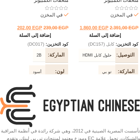
ملحقات الكمبيوتر
ملحقات الكمبيوتر
في المخزن
في المخزن
202,00
EGP
239,00
EGP
1.860,00
EGP
2.391,00
EGP
إضافة إلى السلة
إضافة إلى السلة
كود التخزين:
كابل (DC157)
كود التخزين:
(DC017)
التوصيل
الماركة
حلول كابل HDMI
2B
الماركة
لون
تو بي
أسود
دعم
طول
2K / 4K
3 متر
جهاز
الكابل
نوع
نوع
طابعة
الكابل
الكابل
تأسست المصرية الصينية في 2012، وهي شركة رائدة في أنظمة المراقبة
كابل فالت المقاوم للتشابك موصل
سرعة
ذهبي عالي الجودة النحاس النقي
والشبكات، تحمل علامة EC وموزع معتمد لمنتجات تي بي لينك، وتقدم