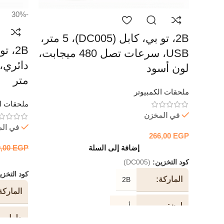
-30%
2B، تو بي، كابل (DC005)، 5 متر،
USB، سرعات تصل 480 ميجابت،
لون أسود
متر
ملحقات الكمبيوتر
ملحقات ال
في المخزن
في ال
266,00
EGP
إضافة إلى السلة
EGP
9,00
كود التخزين:
(DC005)
كود التخز
الماركة
2B
الماركة
لون
أسود
طول