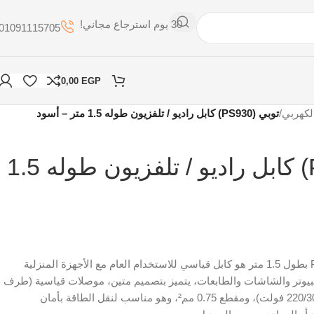
30 يوم استرجاع مجاني!
01091115705
0,00
EGP
الكهربي
/
توبي (PS930) كابل راديو / تلفزيون طوله 1.5 متر – أسود
توبي (PS930) كابل راديو / تلفزيون طوله 1.5
كابل الطاقة 2B موديل PS930 بطول 1.5 متر هو كابل قياسي للاستخدام العام مع الأجهزة المنزلية
مبيوتر والشاشات والطابعات، يتميز بتصميم متين، موصلات قياسية (طرف
C13 وطرف أرضي قياسي 220/300 فولت)، ومقطع 0.75 مم²، وهو مناسب لنقل الطاقة بأمان