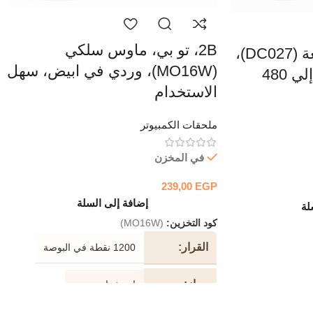
2B، تو بي، ماوس سلكي
2B، تو بي، كابل طابعة (DC027)،
(MO16W)، وردي في ابيض، سهل
USB، سرعات تصل إلي 480
الاستخدام
ملحقات الكمبيوتر
في المخزن
239,00
EGP
إضافة إلى السلة
لة
كود التخزين:
(MO16W)
القرار
1200 نقطة في البوصة
جهاز
استشعار بصري