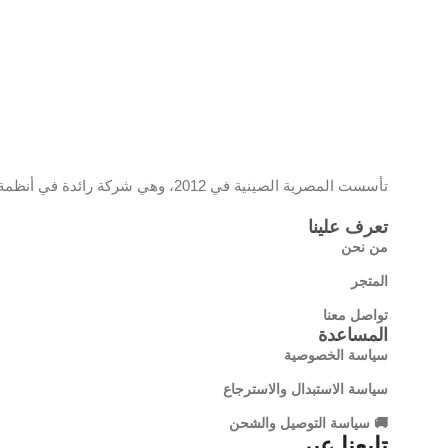
تأسست المصرية الصينية في 2012، وهي شركة رائدة في أنظمة المراقبة والشبكات، تحمل علامة EC وموزع معتمد لمنتجات تي بي لينك، وتقدم حلولًا تقنية مبتكرة تجمع بين الجودة والتكنولوجيا الحديثة
تعرف علينا
من نحن
المتجر
تواصل معنا
المساعدة
سياسة الخصوصية
سياسة الاستبدال والاسترجاع
🚚 سياسة التوصيل والشحن
تابعنا عبر