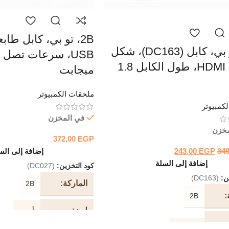
2B، تو بي، كابل (DC163)، شكل
دائري، HDMI، طول الكابل 1.8
ميجابت
ملحقات الكمبيوتر
كمبيوتر
في المخزن
مخزن
372,00
EGP
34
EGP
243,00
إضافة إلى الس
إضافة إلى السلة
كود التخزين:
(DC027)
ين:
(DC163)
الماركة
2B
2B
لون
أسود
1.8 متر