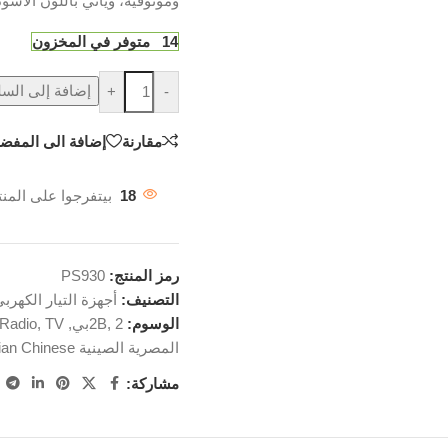
وموثوقية، ويأتي باللون الأسو
14 متوفر في المخزون
إضافة إلى السل
+
-
مقارنة
إضافة الى المفضل
18
بيتفرجوا على المنت
رمز المنتج:
PS930
التصنيف:
أجهزة التيار الكهرب
الوسوم:
2بي
,
2B
,
TV
,
Radio
المصرية الصينية Egyptian Chinese
مشاركة: