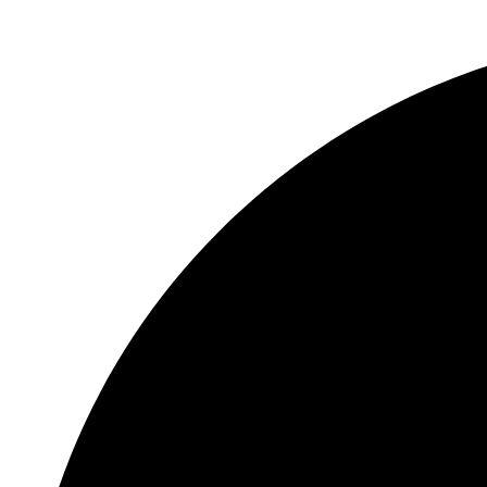
النطاق
64 ميجابت في الثانية
الترددي
واجهة
الشبكة
1 ، RJ45 10/100 ميجابت في الثانية واجهة
إيثرنت ذاتية التكيف
الاتصالات
32
الابعاد
200 × 200 × 45 ملم (7.9 × 7.9 × 1.8 بوصة)
(عرض × عمق × ارتفاع)