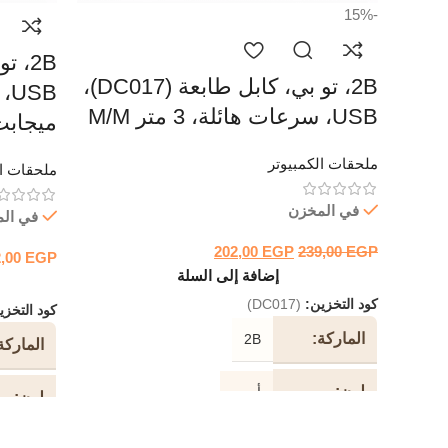
-15%
2B، تو بي، كابل طابعة (DC017)،
USB، سرعات هائلة، 3 متر M/M
ميجابت
ملحقات الكمبيوتر
ملحقات ال
في المخزن
في ال
202,00
EGP
239,00
EGP
2,00
EGP
إضافة إلى السلة
كود التخزين:
(DC017)
كود التخز
الماركة
2B
الماركة
لون
أسود
لون
طول