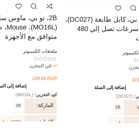
2B، تو بي، ماوس س
2B، تو بي، كابل طابعة (DC027)،
(ouse
USB، سرعات تصل إلي 480
متوافق مع الأجهزة
ملحقات الكمبيوتر
كمبيوتر
في المخزن
مخزن
239,00
EGP
37
إضافة إلى الس
إضافة إلى السلة
كود التخزين:
(MO16L)
ين:
(DC027)
الماركة
2B
2B
القرار
1200 نقطة في البوصة
أسود
نوع الجهاز
استشعار بص