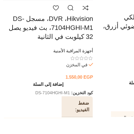
لكي
DVR ،Hikvision، مسجل DS-
MO16L)، M، ضوئي أزرق،
7104HGHI-M1، بث فيديو يصل
32 كيلوبت في الثانية
أجهزة المراقبة الأمنية
في المخزن
1.550,00
EGP
لة
إضافة إلى السلة
كود التخزين:
DS-7104HGHI-M1
ضغط
الفيديو
H.265 Pro + / H.265 Pro / H.265 / H.264 + /
H.264
ري