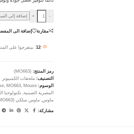
دائمًا لتوفير أفضل جودة وتوفي
إضافة إلى السل
+
-
مقارنة
إضافة الى المفضل
12
بيتفرجوا على المنت
رمز المنتج:
(MO663)
التصنيف:
ملحقات الكمبيوتر
الوسوم:
Mouse
,
MO663
,
se
المصرية الصينية
,
تكنولوجيا ا
ماوس
,
ماوس سلكي (MO663)
مشاركة: