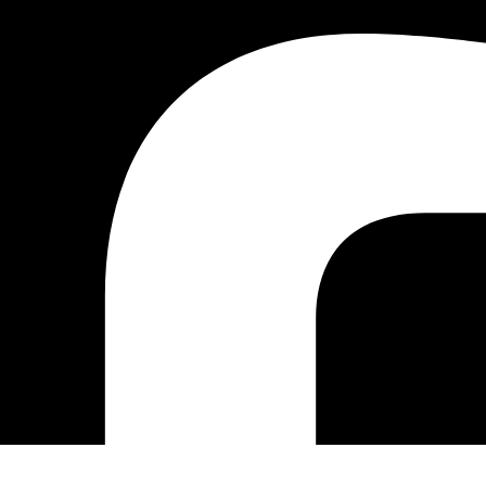
متطلبات
النظام
إنترنت إكسبلورر ، فايرفوكس 
أو أي متصفح آخر يدعم جافا ا
خدمة الإنترنت (للوصول إلى ال