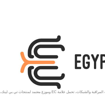
المعايير
اللاسلكية
802.11b / g / n 2.4 جيجا هرتز
سرعات
لاسلكية
ميجابت في الثانية بسرعة 2.4 جيجاهرتز
قوة
الإرسال
<23 ديسيبل (EIRP)
الامان