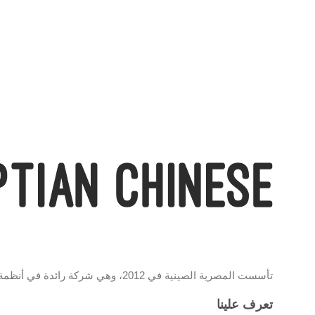
تأسست المصرية الصينية في 2012، وهي شركة رائدة في أنظمة المراقبة والشبكات، تحمل علامة EC وموزع معتمد لمنتجات تي بي لينك، وتقدم حلولًا تقنية مبتكرة تجمع بين الجودة والتكنولوجيا الحديثة
تعرف علينا