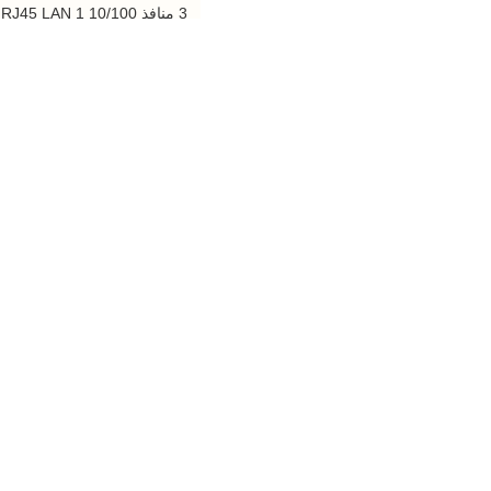
3
2 متر
1 منفذ USB 2.0
امدادات
ابل
تمديد
12V / 1.5A
الطاقة
480 ميجابت في الثانية
المعايير
دائري
802.3 IEEE 802.3u 802.3ab
الأبعاد
مطلية بالذهب
ات
ملم
هوائي من
3 هوائي خارجي ثابت
النوع