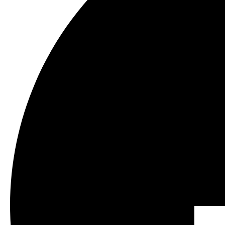
Microsoft Windows XP / 7/8 / 8.1 / 10 أو
MAC OS أو NetWare أو UNIX أو Linux
، كروم ، سفاري
لاشتراك مع مزود
إنترنت)