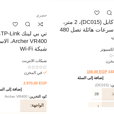
حصري
تو بي، كابل (DC015)، 2 متر،
USB، سرعات هائلة تصل 480
تي
her VR400
شبكة Wi-Fi
كمبيوتر
شبكات الانترنت
مخزن
106,00
EGP
13
في المخزن
إضافة إلى السلة
2.970,00
EGP
ين:
(DC015)
إضافة إلى الس
2B
كود التخزين:
Archer VR400
الواجهة
أسود