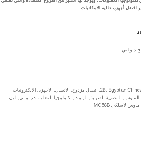
تكنولوجيا المعلومات، ويوجد لها الكثير من الفروع المتعددة والتي تسعي
ر افضل أجهزة عالية الامكانيات.
ة
ج دلوقتي!
Egyptian Chine
,
2B
,
اتصال مزدوج
,
الاتصال
,
الاجهزة
,
الالكترونيات
,
الماوس
,
المصرية الصينية
,
بلوتوث
,
تكنولوجيا المعلومات
,
تو بي
,
لون
ماوس لاسلكي MO58B