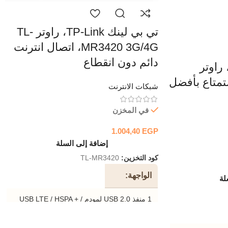
تي بي لينك TP-Link، راوتر TL-
MR3420 3G/4G، اتصال انترنت
دائم دون انقطاع
 بي لينك TP-Link، راوتر
Arc، الاستمتاع بأفضل
شبكات الانترنت
في المخزن
1.004,40
EGP
إضافة إلى السلة
كود التخزين:
TL-MR3420
الواجهة
لة
1 منفذ USB 2.0 لمودم USB LTE / HSPA + /
HSUPA / HSDPA / UMTS / EVDO 1 منفذ
WAN 10 / 100Mbps ، 4 منافذ LAN 10 /