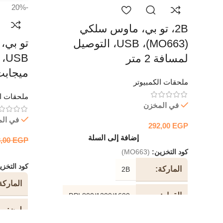
-20%
2B، تو بي، ماوس سلكي
(MO663)، USB، التوصيل
لمسافة 2 متر
ميجابت
ملحقات الكمبيوتر
ملحقات ال
في المخزن
في ال
292,00
EGP
إضافة إلى السلة
3,00
EGP
كود التخزين:
(MO663)
كود التخز
الماركة
2B
الماركة
القرار
800/1200/1600 DPI
لون
نوع الاتصال
USB