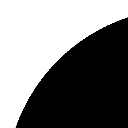
إجمالي
النطاق
64 ميجابت في الثانية
الترددي
واجهة
الشبكة
1 ، RJ45 10/100 ميجابت في الثانية واجهة
إيثرنت ذاتية التكيف
الاتصالات
32
الابعاد
200 × 200 × 45 ملم (7.9 × 7.9 × 1.8 بوصة)
(عرض × عمق × ارتفاع)