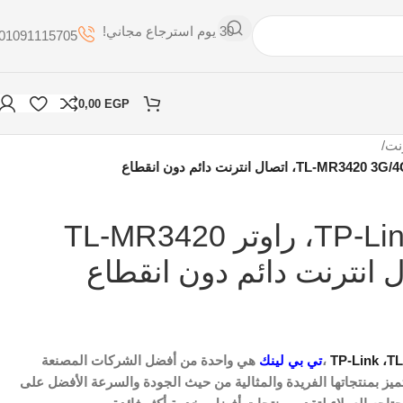
30 يوم استرجاع مجاني!
01091115705
0,00
EGP
نت
/
تي بي لينك TP-Link، راوتر TL-MR3420
TP-Link ،T
،
تي بي لينك
هي واحدة من أفضل الشركات المصنعة
ميز بمنتجاتها الفريدة والمثالية من حيث الجودة والسرعة الأفضل على