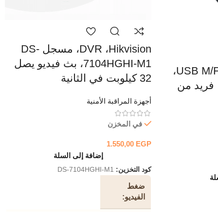
DVR ،Hikvision، مسجل DS-
7104HGHI-M1، بث فيديو يصل
2B، كابل (DC016)، USB M/F،
32 كيلوبت في الثانية
يع، 3 متر، فريد من
أجهزة المراقبة الأمنية
في المخزن
1.550,00
EGP
إضافة إلى السلة
كود التخزين:
DS-7104HGHI-M1
لة
ضغط
الفيديو