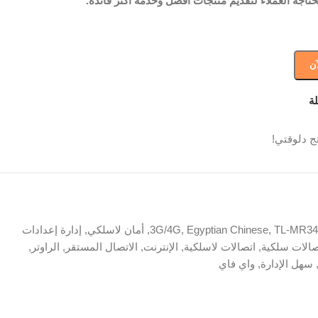
حتاجه العملاء لتقديم منتجات أفضل وخدمة أكثر فائدة.
آن
ة
ج دلوقتي!
TL-MR34
,
Egyptian Chinese
,
3G/4G
,
أمان لاسلكي
,
إدارة إعدادات
صالات سلكية
,
اتصالات لاسلكية
,
الإنترنت
,
الاتصال المستقر
,
الراوتر
,
سهل الإدارة
,
واي فاي