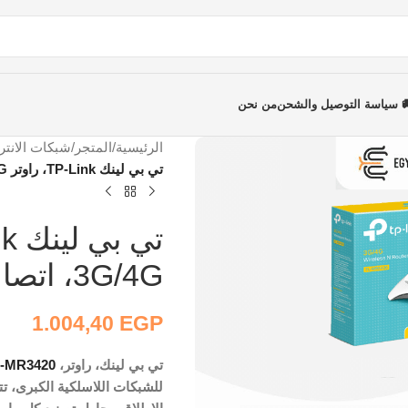
 سياسة التوصيل والشحن
من نحن
الرئيسية
/
المتجر
/
شبكات الانتر
تي بي لينك TP-Link، راوتر TL-MR3420 3G/4G، اتصال انترنت دائم دون انقطاع
3G/4G، اتصال انترنت دائم دون انقطاع
1.004,40
EGP
تي بي لينك، راوتر،
L-MR3420
للشبكات اللاسلكية الكبرى، تت