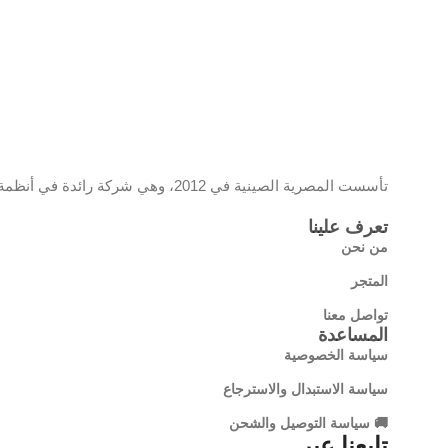
تأسست المصرية الصينية في 2012، وهي شركة رائدة في أنظمة المراقبة والشبكات، تحمل علامة EC وموزع معتمد لمنتجات تي بي لينك، وتقدم حلولًا تقنية مبتكرة تجمع بين الجودة والتكنولوجيا الحديثة
تعرف علينا
من نحن
المتجر
تواصل معنا
المساعدة
سياسة الخصوصية
سياسة الاستبدال والاسترجاع
🚚 سياسة التوصيل والشحن
تابعنا عبر