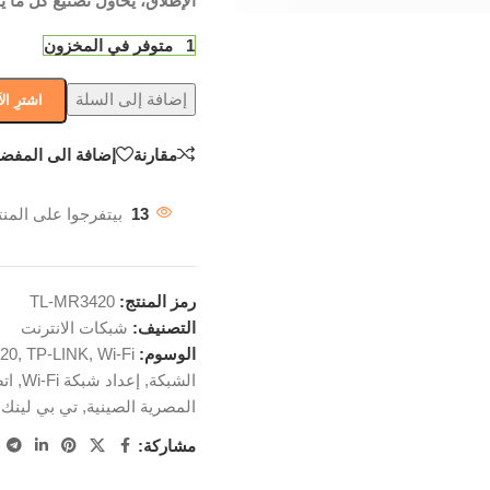
الإطلاق، يحاول تصنيع كل ما ي
1 متوفر في المخزون
إضافة إلى السلة
اشترِ ال
مقارنة
إضافة الى المفضل
13
بيتفرجوا على المنت
رمز المنتج:
TL-MR3420
التصنيف:
شبكات الانترنت
الوسوم:
Wi-Fi
,
TP-LINK
,
20
الشبكة
,
إعداد شبكة Wi-Fi
,
ات
المصرية الصينية
,
تي بي لينك
,
مشاركة: