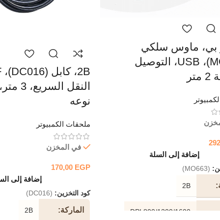
تو بي، ماوس سلكي
(MO663)، USB، التوصيل
متر
النقل السر
نوعه
كمبيوتر
مخزن
ملحقات الكمبيوتر
29
في المخزن
إضافة إلى السلة
170,00
EGP
ين:
(MO663)
إضافة إلى الس
2B
كود التخزين:
(DC016)
الماركة
2B
800/1200/1600 DPI