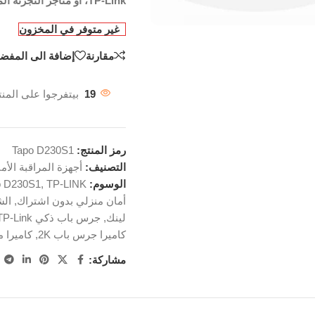
TP-Link، أو متاجر التجزئة المحلية، واستمتع براحة البال مع أمان متقدم.
غير متوفر في المخزون
مقارنة
إضافة الى المفضل
19
بيتفرجوا على المنت
رمز المنتج:
Tapo D230S1
التصنيف:
أجهزة المراقبة الأمن
الوسوم:
TP-LINK
,
o D230S1
أمان منزلي بدون اشتراك
,
الش
لينك
,
جرس باب ذكي TP-Link
كاميرا جرس باب 2K
,
كاميرا م
مشاركة: