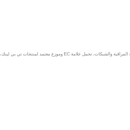
 / H.264 + / H.264 / MPEG4
لبث
64 كيلو بايت في الثانية
تشغيل
16 الفصل
متزامن
ضغط
الصوت
1-ch (حتى 5-ch)دقة تصل إلى 1080 بكسلدعم
كاميرات H.265 + / H.265 / H.264 + / H.264
 G.711alaw / G.722 / G.726
الاتصال عن
128 الفصل
بعد
ري
بروتوكول
الشبكة
4-الفصلواجهة BNC (1.0 Vp-p ، 75 Ω) ، تدعم