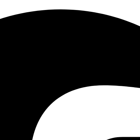
UPnP ™ و HTTP و HTTPS
64 ميجابت في الثانية
واجهة
الشبكة
ذاتية التكيف
1 ، RJ45 10/100 ميجابت في الثانية واجهة
اتية التكيف
السعة
ات
32
سعة تصل إلى 10 تي
ثابتة
مزود
200 × 200 × 45 ملم (7.9 × 7.9 × 1.8 بوصة)
الطاقة
عمق × ارتفاع)
هرتز