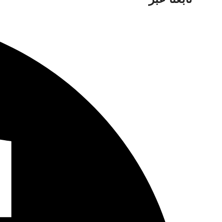
النطاق
الترددي
واجهة
الشبكة
إيثرنت ذ
الاتصال
الابعاد
(عرض × 