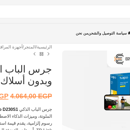
 سياسة التوصيل والشحن
من نحن
الرئيسية
/
المتجر
/
أجهزة المراقب
وبدون أسلاك
GP
4.064,00
EGP
جرس الباب الذكي
o D230S1
الملونة، وميزات الذكاء الاص