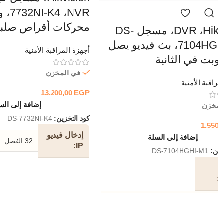
محركات أقراص صلبة (DD
DVR ،Hikvision، مسجل DS-
7104HGHI-M1، بث فيديو يصل
أجهزة المراقبة الأمنية
في المخزن
اقبة الأمنية
13.200,00
EGP
إضافة إلى الس
مخزن
كود التخزين:
DS-7732NI-K4
1.55
إدخال فيديو
إضافة إلى السلة
32 الفصل
IP
ين:
DS-7104HGHI-M1
عرض
النطاق
256 ميجابت في الثانية
الترددي
H.265 Pro + / H.265 Pro / H.265 / H.
الوارد