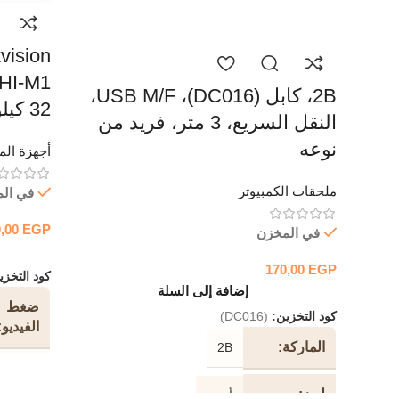
2B، كابل (DC016)، USB M/F،
32 كيلوبت في الثانية
النقل السريع، 3 متر، فريد من
نوعه
أجهزة المر
ملحقات الكمبيوتر
في ال
0,00
EGP
في المخزن
170,00
EGP
كود التخز
إضافة إلى السلة
ضغط
كود التخزين:
(DC016)
الفيديو
الماركة
2B
264 + /
H.264
لون
أسود