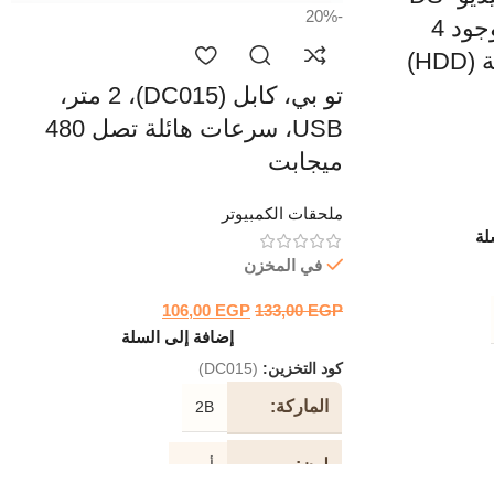
-20%
7732NI-K4 ،NVR، وجود 4
H)
تو بي، كابل (DC015)، 2 متر،
USB، سرعات هائلة تصل 480
ميجابت
ملحقات الكمبيوتر
لة
في المخزن
106,00
EGP
133,00
EGP
إضافة إلى السلة
كود التخزين:
(DC015)
الماركة
2B
لون
أسود