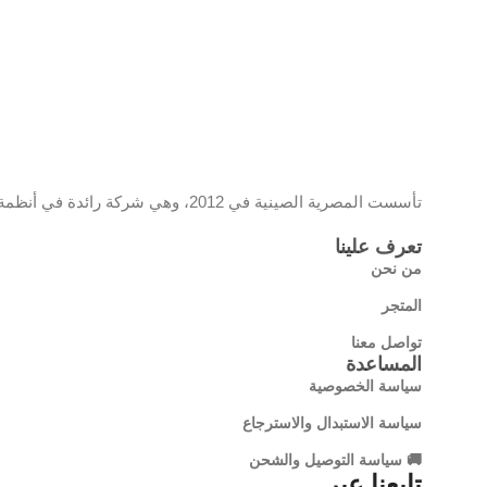
معدل ا
الصوت
إدخال
فيديو
تأسست المصرية الصينية في 2012، وهي شركة رائدة في أنظمة المراقبة والشبكات، تحمل علامة EC وموزع معتمد لمنتجات تي بي لينك، وتقدم حلولًا تقنية مبتكرة تجمع بين الجودة والتكنولوجيا الحديثة
تعرف علينا
IP
من نحن
إدخال
المتجر
الفيديو
تواصل معنا
التناظ
المساعدة
سياسة الخصوصية
سياسة الاستبدال والاسترجاع
اتصال coaxitron
🚚 سياسة التوصيل والشحن
إجمالي
تابعنا عبر