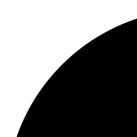
2 RJ-45 10/100/1000 Mbps واجهات إيثرنت
رابايت لكل محرك أقراص
100 إلى 240 فولت تيار متردد ، 50 إلى 60