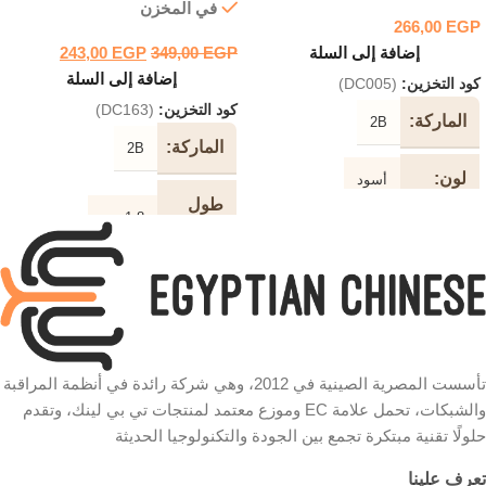
في المخزن
266,00
EGP
إضافة إلى السلة
EGP
349,00
EGP
243,00
إضافة إلى السلة
كود التخزين:
(DC005)
كود التخزين:
(DC163)
الماركة
2B
الماركة
2B
لون
أسود
طول
1.8 متر
الكابل
طول
الكابل
لون
أسود
الكابل
5 متر تمديد نوع الكابل
سرعة
نوع
HDMI
تأسست المصرية الصينية في 2012، وهي شركة رائدة في أنظمة المراقبة
الكابل
والشبكات، تحمل علامة EC وموزع معتمد لمنتجات تي بي لينك، وتقدم
480 ميجابت في الثانية
حلولًا تقنية مبتكرة تجمع بين الجودة والتكنولوجيا الحديثة
دقة
4K
شكل
تعرف علينا
دائري