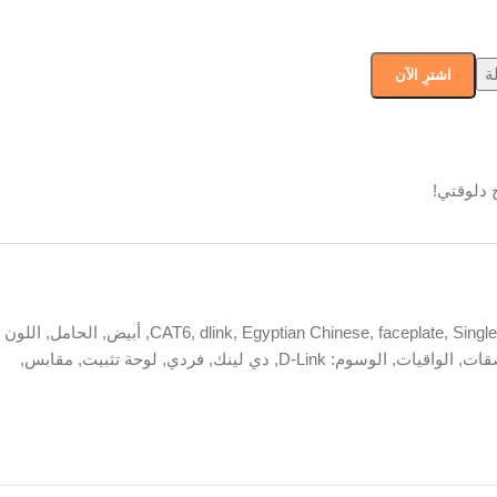
ة
اشترِ الآن
 دلوقتي!
Singl
,
faceplate
,
Egyptian Chinese
,
dlink
,
CAT6
,
أبيض
,
الحامل
,
اللون
قات
,
الواقيات
,
الوسوم: D-Link
,
دي لينك
,
فردي
,
لوحة تثبيت
,
مقابس
,