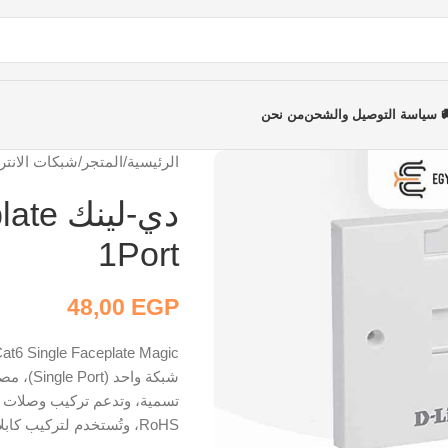
 سياسة التوصيل والشحن
من نحن
الرئيسية
/
المتجر
/
شبكات الانتر
دي-لي
1Port
48,00
EGP
RoHS، وتُستخدم لتركيب كابلات الشبكة في الجدران لتوفير توصيلات مرنة ومحمية.