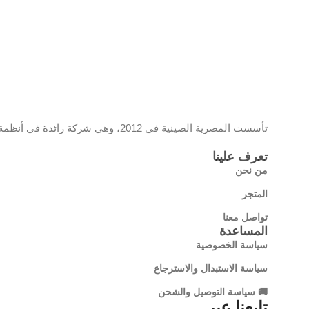
تأسست المصرية الصينية في 2012، وهي شركة رائدة في أنظمة المراقبة والشبكات، تحمل علامة EC وموزع معتمد لمنتجات تي بي لينك، وتقدم حلولًا تقنية مبتكرة تجمع بين الجودة والتكنولوجيا الحديثة
تعرف علينا
من نحن
المتجر
تواصل معنا
المساعدة
سياسة الخصوصية
سياسة الاستبدال والاسترجاع
🚚 سياسة التوصيل والشحن
تابعنا عبر