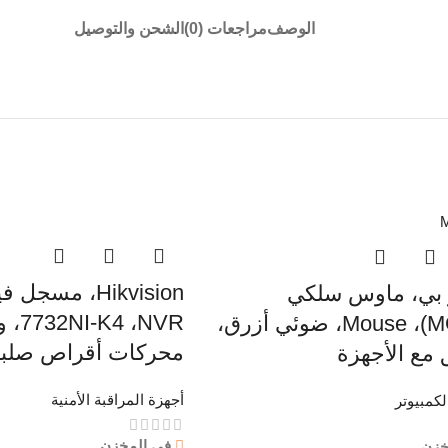
الوصف
مراجعات (0)
الشحن والتوصيل
تو بي، ماوس سلكي
(MO16L)، Mouse، ضوئي أزرق،
محركات أقراص صلبة (DD
 مع الأجهزة
أجهزة المراقبة الأمنية
كمبيوتر
في المخزن
خزن