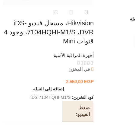
لة
Hikvision، مسجل فيديو iDS-
7104HQHI-M1/S ،DVR، وجود 4
قنوات Mini
أجهزة المراقبة الأمنية
في المخزن
2.550,00
EGP
إضافة إلى السلة
كود التخزين:
iDS-7104HQHI-M1/S
ضغط
الفيديو
H.265 Pro + / H.265 Pro / H.265 / H.264 + /
H.264