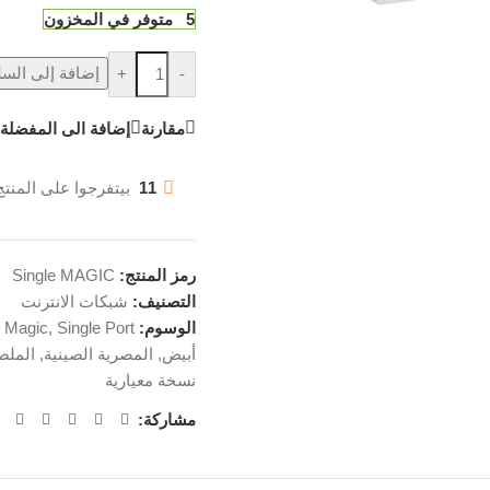
5 متوفر في المخزون
إضافة إلى السل
+
-
مقارنة
إضافة الى المفضلة
11
بيتفرجوا على المنتج
رمز المنتج:
Single MAGIC
التصنيف:
شبكات الانترنت
الوسوم:
Single Port
,
e Magic
أبيض
,
المصرية الصينية
,
الملص
نسخة معيارية
مشاركة: