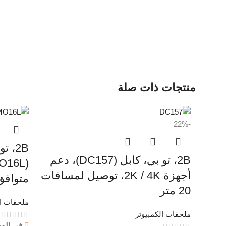
منتجات ذات صلة
-22%
2B، 
2B، تو بي، كابل (DC157)، دعم
أجهزة 2K / 4K، توصيل لمسافات
متوافق
20 متر
ملحقات ال
ملحقات الكمبيوتر
في الم