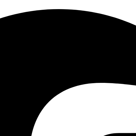
السعة
سعة تصل إلى 10 تي
ثابتة
مزود
الطاقة
هرتز