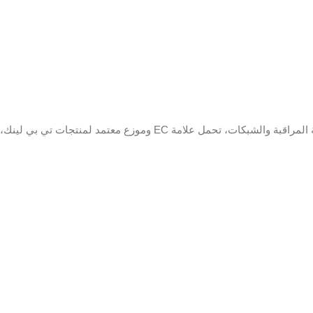
الصوت
 G.711alaw / G.722 / G.726
الاتصال عن
128 الفصل
بعد
بروتوكول
الشبكة
UPnP ™ و HTTP و HTTPS
واجهة
الشبكة
ذاتية التكيف