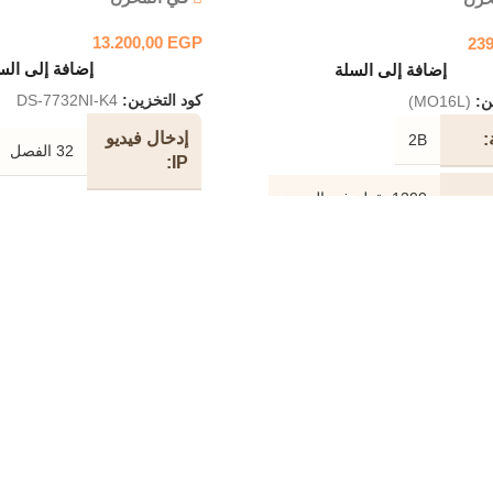
13.200,00
EGP
23
إضافة إلى الس
إضافة إلى السلة
كود التخزين:
DS-7732NI-K4
ين:
(MO16L)
إدخال فيديو
2B
32 الفصل
IP
1200 نقطة في البوصة
عرض
النطاق
هاز
استشعار بصري
256 ميجابت في الثانية
الترددي
الوارد
تصال
USB
النطاق
أزرق
الترددي
160 ميجابت في الثانية
الصادر
ل
سلكي
مخرج
الصوت
الفأرة الضوئية السلكية