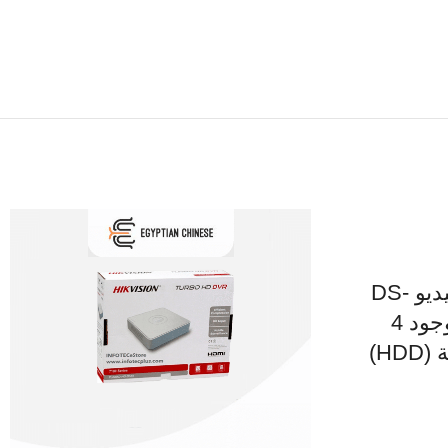
Hikvision، مسجل فيديو DS-
7732NI-K4 ،NVR، وجود 4
H)