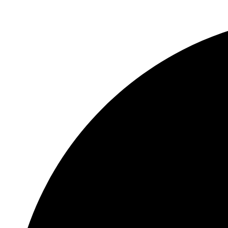
إجمالي
النطاق
72 ميجابت في الثانية
الترددي
رابايت لكل محرك أقراص
الاتصال عن
32
بعد
واجهة
الشبكة
100 إلى 240 فولت تيار متردد ، 50 إلى 60
1 ، RJ45 10M / 100M واجهة إيثرنت ذاتية
التكيف
مزود
الطاقة
12 فولت تيار مستمر ، 1.5 أمبير