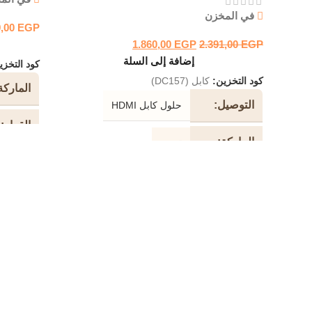
في المخزن
9,00
EGP
1.860,00
EGP
2.391,00
EGP
إضافة إلى السلة
كود التخز
كود التخزين:
كابل (DC157)
الماركة
التوصيل
حلول كابل HDMI
القرار
الماركة
تو بي
نوع الج
دعم جهاز
2K / 4K
نوع الا
نوع الكابل
لون
كابل فالت المقاوم للتشابك موصل ذهبي عالي
الجودة النحاس النقي
التوصي
عزل
PVC عالي الكثافة
وظيفة