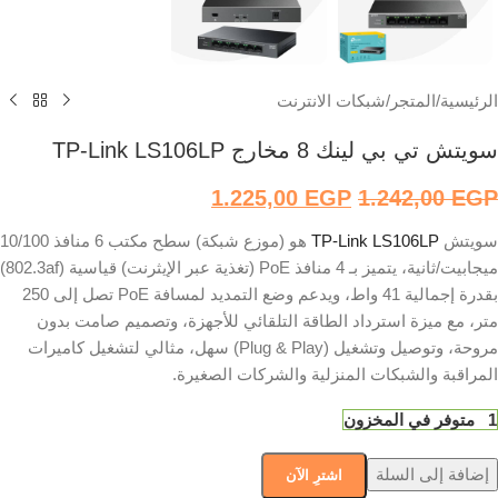
الرئيسية
/
المتجر
/
شبكات الانترنت
سويتش تي بي لينك 8 مخارج TP-Link LS106LP
1.225,00
EGP
1.242,00
EGP
سويتش
TP-Link LS106LP
هو (موزع شبكة) سطح مكتب 6 منافذ 10/100
ميجابيت/ثانية، يتميز بـ 4 منافذ PoE (تغذية عبر الإيثرنت) قياسية (802.3af)
بقدرة إجمالية 41 واط، ويدعم وضع التمديد لمسافة PoE تصل إلى 250
متر، مع ميزة استرداد الطاقة التلقائي للأجهزة، وتصميم صامت بدون
مروحة، وتوصيل وتشغيل (Plug & Play) سهل، مثالي لتشغيل كاميرات
المراقبة والشبكات المنزلية والشركات الصغيرة.
1 متوفر في المخزون
إضافة إلى السلة
اشترِ الآن