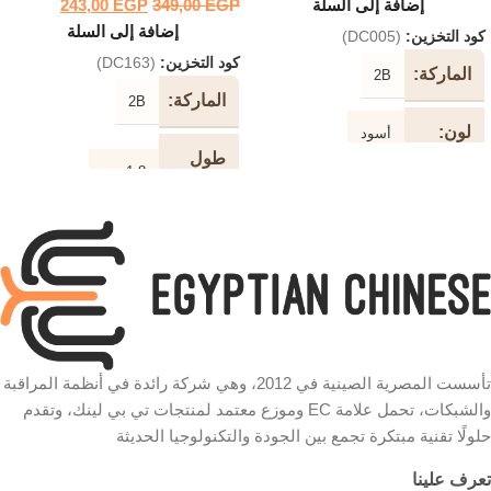
إضافة إلى السلة
EGP
349,00
EGP
243,00
إضافة إلى السلة
كود التخزين:
(DC005)
كود التخزين:
(DC163)
الماركة
2B
الماركة
2B
لون
أسود
طول
1.8 متر
الكابل
طول
الكابل
لون
أسود
الكابل
5 متر تمديد نوع الكابل
سرعة
نوع
HDMI
الكابل
480 ميجابت في الثانية
تأسست المصرية الصينية في 2012، وهي شركة رائدة في أنظمة المراقبة
دقة
4K
والشبكات، تحمل علامة EC وموزع معتمد لمنتجات تي بي لينك، وتقدم
شكل
حلولًا تقنية مبتكرة تجمع بين الجودة والتكنولوجيا الحديثة
دائري
الكابل
شكل
دائري
تعرف علينا
الكابل