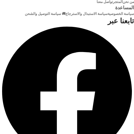
التوصيل
سلكي
من نحن
المتجر
تواصل معنا
المساعدة
سياسة الخصوصية
سياسة الاستبدال والاسترجاع
🚚 سياسة التوصيل والشحن
الطول
20 م
الماركة
2B
تابعنا عبر
الون
الاسود
متوافق
مع
WIN7،8.1،10 و Mac OS