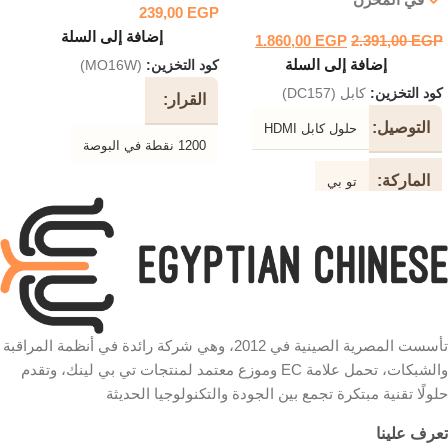
239,00
EGP
إضافة إلى السلة
1.860,00
EGP
2.391,00
EGP
إضافة إلى السلة
كود التخزين:
(MO16W)
كود التخزين:
كابل (DC157)
القرار
التوصيل
حلول كابل HDMI
1200 نقطة في البوصة
الماركة
تو بي
جهاز
استشعار بصري
دعم
2K / 4K
نوع
جهاز
USB
الاتصال
نوع
وظيفة
الكابل
الضوئية السلكية
الفأرة
تأسست المصرية الصينية في 2012، وهي شركة رائدة في أنظمة المراقبة
والشبكات، تحمل علامة EC وموزع معتمد لمنتجات تي بي لينك، وتقدم
كابل فالت المقاوم للتشابك موصل
حلولًا تقنية مبتكرة تجمع بين الجودة والتكنولوجيا الحديثة
ذهبي عالي الجودة النحاس النقي
الون
وردي في أبيض
تعرف علينا
عزل
PVC عالي الكثافة