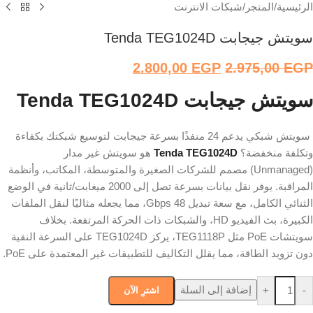
الرئيسية
/
المتجر
/
شبكات الانترنت
سويتش جيجابت Tenda TEG1024D
2.800,00
EGP
2.975,00
EGP
سويتش جيجابت Tenda TEG1024D
سويتش شبكي يدعم 24 منفذًا بسرعة جيجابت لتوسيع شبكتك بكفاءة
وتكلفة منخفضة؟
Tenda TEG1024D
هو سويتش غير مدار
(Unmanaged) مصمم للشركات الصغيرة والمتوسطة، المكاتب، وأنظمة
المراقبة. يوفر نقل بيانات بسرعة تصل إلى 2000 ميغابت/ثانية في الوضع
الثنائي الكامل، مع سعة تبديل 48 Gbps، مما يجعله مثاليًا لنقل الملفات
الكبيرة، بث الفيديو HD، والشبكات ذات الحركة المرتفعة. بخلاف
سويتشات PoE مثل TEG1118P، يركز TEG1024D على السرعة النقية
دون تزويد الطاقة، مما يقلل التكاليف للتطبيقات غير المعتمدة على PoE.
إضافة إلى السلة
+
-
اشترِ الآن