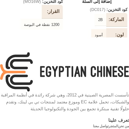
إضافة إلى السلة
كود التخزين:
(MO16W)
كود التخزين:
(DC017)
القرار
الماركة
2B
1200 نقطة في البوصة
لون
أسود
جهاز
استشعار بصري
طول
3 متر
نوع
الكابل
USB
الاتصال
نوع
طابعة
وظيفة
الكابل
الضوئية السلكية
الفأرة
سرعة
تأسست المصرية الصينية في 2012، وهي شركة رائدة في أنظمة المراقبة
الون
وردي في أبيض
والشبكات، تحمل علامة EC وموزع معتمد لمنتجات تي بي لينك، وتقدم
480 ميجابت في الثانية
حلولًا تقنية مبتكرة تجمع بين الجودة والتكنولوجيا الحديثة
التوصيل
سلكي
تعرف علينا
شكل
دائري
من نحن
المتجر
تواصل معنا
الكابل
الماركة
2B