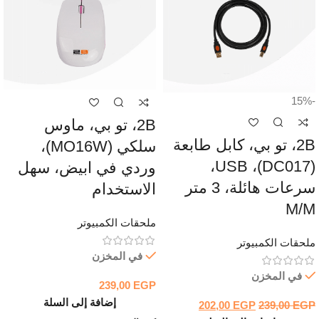
-15%
2B، تو بي، ماوس
2B، تو بي، كابل طابعة
سلكي (MO16W)،
(DC017)، USB،
وردي في ابيض، سهل
سرعات هائلة، 3 متر
الاستخدام
M/M
ملحقات الكمبيوتر
ملحقات الكمبيوتر
في المخزن
في المخزن
239,00
EGP
إضافة إلى السلة
202,00
EGP
239,00
EGP