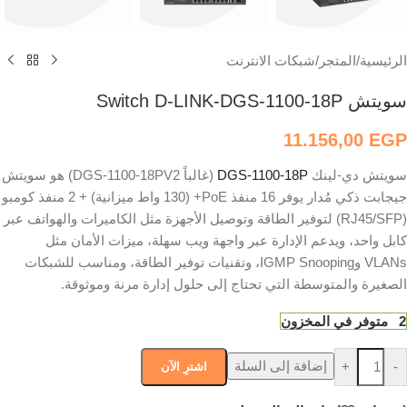
الرئيسية
/
المتجر
/
شبكات الانترنت
سويتش Switch D-LINK-DGS-1100-18P
11.156,00
EGP
سويتش دي-لينك
DGS-1100-18P
(غالباً DGS-1100-18PV2) هو سويتش
جيجابت ذكي مُدار يوفر 16 منفذ PoE+ (130 واط ميزانية) + 2 منفذ كومبو
(RJ45/SFP) لتوفير الطاقة وتوصيل الأجهزة مثل الكاميرات والهواتف عبر
كابل واحد، ويدعم الإدارة عبر واجهة ويب سهلة، ميزات الأمان مثل
VLANs وIGMP Snooping، وتقنيات توفير الطاقة، ومناسب للشبكات
الصغيرة والمتوسطة التي تحتاج إلى حلول إدارة مرنة وموثوقة.
2 متوفر في المخزون
إضافة إلى السلة
+
-
اشترِ الآن