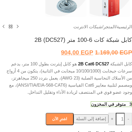
الرئيسية
/
المتجر
/
شبكات الانترنت
كابل شبكة كات 6-100 متر 2B (DC527)
904,00
EGP
1.169,00
EGP
كابل الشبكة
2B Cat6 DC527
هو كابل إيثرنت بطول 100 متر، يدعم
سرعات جيجابت (10/100/1000 ميجابت في الثانية)، يتكون من 4 أزواج
من الأسلاك النحاسية الصلبة (23 AWG)، يعمل بتردد 250 ميجاهرتز،
ومصمم لتلبية معايير Cat6 القياسية (ANSI/TIA/EIA-568-CAT6)، مع
وجود عضو قوي في المنتصف لزيادة الأداء وتقليل التداخل.
3 متوفر في المخزون
إضافة إلى السلة
+
-
اشترِ الآن