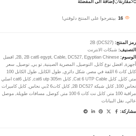
مقارنة
إضافة الى المفضلة
16
بيتفرجوا على المنتج دلوقتي!
رمز المنتج:
2B (DC527)
التصنيف:
شبكات الانترنت
الوسوم:
Egyptian Chinese
,
DC527
,
Cable
,
2B cat6 egypt
,
2B
,
افضل
أجهزة
,
افضل نوع كابل
,
التوصيل
,
المصرية الصينية
,
تو بي
,
توصيل
,
سعر
كابل كات 6 اللفة في مصر
,
شكل دائري
,
طول الكابل
,
طول الكابل 100
متر
,
كابل
,
كابل Cat 6 UTP Cable
,
كابل cat6 utp 305m
,
كابل cat6 اصلي
نحاس 100
,
كابل شبكة 2B DC527
,
كابل كات6 2بي نحاس
,
كابل كاميرات
مراقبة 100 متر
,
كابل نت كات 6 100 متر
,
كوصل
,
مسافات طويلة
,
موصل
عالي
,
نقل البيانات
مشاركة: