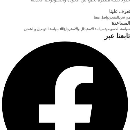
عزل
PVC عالي الكثافة
التوصيل
تعرف علينا
سلكي
من نحن
المتجر
تواصل معنا
المساعدة
الطول
20 م
وظيفة
سياسة الخصوصية
سياسة الاستبدال والاسترجاع
🚚 سياسة التوصيل والشحن
تابعنا عبر
الون
الاسود
الفأرة الضوئية السلكية
متوافق
مع
WIN7،8.1،10 و Mac OS