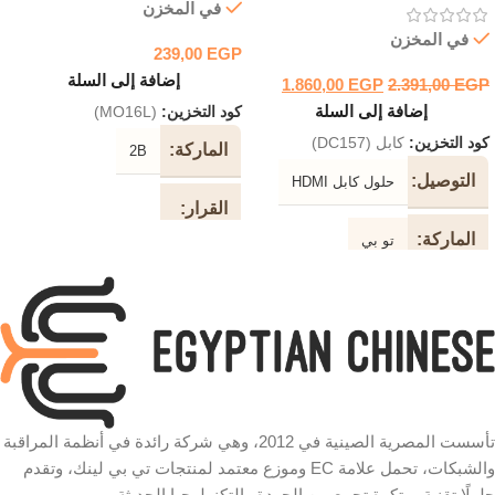
في المخزن
في المخزن
239,00
EGP
إضافة إلى السلة
1.860,00
EGP
2.391,00
EGP
إضافة إلى السلة
كود التخزين:
(MO16L)
كود التخزين:
كابل (DC157)
الماركة
2B
التوصيل
حلول كابل HDMI
القرار
الماركة
تو بي
1200 نقطة في البوصة
دعم
2K / 4K
نوع
جهاز
استشعار بصري
الجهاز
نوع
نوع
الكابل
USB
الاتصال
تأسست المصرية الصينية في 2012، وهي شركة رائدة في أنظمة المراقبة
كابل فالت المقاوم للتشابك موصل
والشبكات، تحمل علامة EC وموزع معتمد لمنتجات تي بي لينك، وتقدم
ذهبي عالي الجودة النحاس النقي
لون
أزرق
حلولًا تقنية مبتكرة تجمع بين الجودة والتكنولوجيا الحديثة