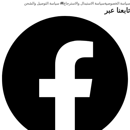
سياسة الخصوصية
سياسة الاستبدال والاسترجاع
🚚 سياسة التوصيل والشحن
تابعنا عبر
متوافق
مع
WIN7،8.1،10 و Mac OS