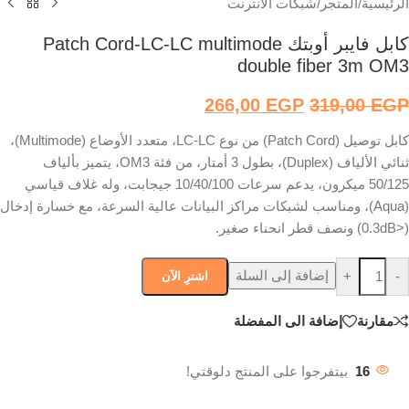
الرئيسية
/
المتجر
/
شبكات الانترنت
كابل فايبر أوبتك Patch Cord-LC-LC multimode
double fiber 3m OM3
266,00
EGP
319,00
EGP
كابل توصيل (Patch Cord) من نوع LC-LC، متعدد الأوضاع (Multimode)،
ثنائي الألياف (Duplex)، بطول 3 أمتار، من فئة OM3، يتميز بألياف
50/125 ميكرون، يدعم سرعات 10/40/100 جيجابت، وله غلاف قياسي
(Aqua)، ومناسب لشبكات مراكز البيانات عالية السرعة، مع خسارة إدخال
(<0.3dB) ونصف قطر انحناء صغير.
إضافة إلى السلة
+
-
اشترِ الآن
مقارنة
إضافة الى المفضلة
16
بيتفرجوا على المنتج دلوقتي!