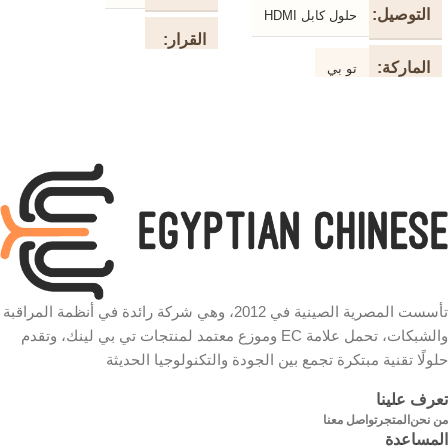
التوصيل
حلول كابل HDMI
القرار
الماركة
تو بي
1200 نقطة في البوصة
دعم
2K / 4K
نوع
جهاز
استشعار بصري
الجهاز
نوع
نوع
الكابل
USB
الاتصال
كابل فالت المقاوم للتشابك موصل
ذهبي عالي الجودة النحاس النقي
لون
أزرق
تأسست المصرية الصينية في 2012، وهي شركة رائدة في أنظمة المراقبة
عزل
PVC عالي الكثافة
والشبكات، تحمل علامة EC وموزع معتمد لمنتجات تي بي لينك، وتقدم
التوصيل
سلكي
حلولًا تقنية مبتكرة تجمع بين الجودة والتكنولوجيا الحديثة
الطول
20 م
وظيفة
تعرف علينا
من نحن
المتجر
تواصل معنا
الون
الاسود
الفأرة الضوئية السلكية
المساعدة