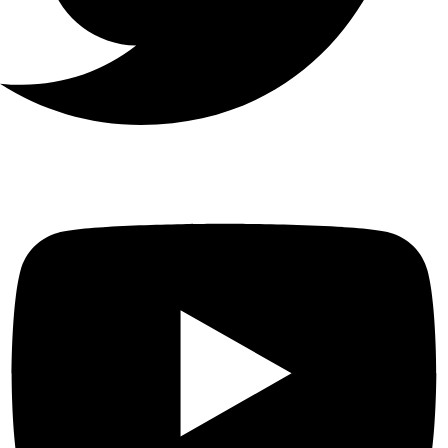
الاتصال
عن
32
بعد
بروتوكول
الشبكة
TCP / IP و DHCP و IPv4 و IPv6
و DNS و DDNS و NTP و RTSP و
SADP و SMTP و SNMP و NFS
و iSCSI و ISUP و UPnP ™ و
HTTP و HTTPS
واجهة
الشبكة
1 ، RJ-45 10 / 100Mbps واجهة
إيثرنت ذاتية التكيف
واجهه