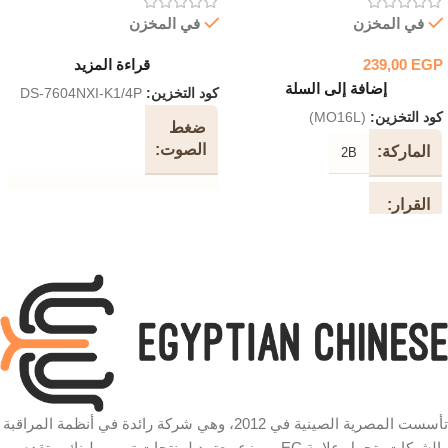
في المخزن
في المخزن
EGP
239,00
قراءة المزيد
إضافة إلى السلة
كود التخزين:
DS-7604NXI-K1/4P
كود التخزين:
(MO16L)
ضغط
الصوت
الماركة
2B
G.711ulaw / G.711alaw / G.722
القرار
/ G.726
1200 نقطة في البوصة
إدخال
فيديو
4-الفصل
نوع
IP
استشعار بصري
الجهاز
عرض
نوع
النطاق
USB
الاتصال
الترددي
تأسست المصرية الصينية في 2012، وهي شركة رائدة في أنظمة المراقبة
الوارد
والشبكات، تحمل علامة EC وموزع معتمد لمنتجات تي بي لينك، وتقدم