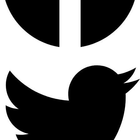
الصوت
1-ch ، RCA (خطي ، 1 KΩ)
صوت
ثنائي
الاتجاه
1-ch ، RCA (2.0 Vp-p ، 1kΩ)
تنسيق
فك
التشفير
H.265 + / H.265 / H.264 + /
H.264
تشغيل
4-الفصل
متزامن