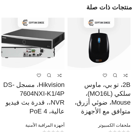
منتجات ذات صلة
2B، تو بي، ماوس
Hikvision، مسجل DS-
سلكي (MO16L)،
7604NXI-K1/4P
Mouse، ضوئي أزرق،
،NVR، قدرة بث فيديو
متوافق مع الأجهزة
عالية، 4 PoE
ملحقات الكمبيوتر
أجهزة المراقبة الأمنية