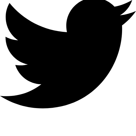
تشغيل
4-الفصل
متزامن
الاتصال
عن
32
بعد
بروتوكول
الشبكة
TCP / IP و DHCP و IPv4 و IPv6
و DNS و DDNS و NTP و RTSP و
SADP و SMTP و SNMP و NFS
و iSCSI و ISUP و UPnP ™ و
HTTP و HTTPS
واجهة
الشبكة