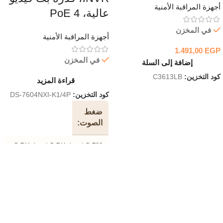
أجهزة المراقبة الأمنية
عالية، 4 PoE
في المخزن
أجهزة المراقبة الأمنية
1.491,00
EGP
في المخزن
إضافة إلى السلة
كود التخزين:
C3613LB
قراءة المزيد
كود التخزين:
DS-7604NXI-K1/4P
ضغط
الصوت
G.711ulaw / G.711alaw / G.722
/ G.726
إدخال
فيديو
4-الفصل
IP