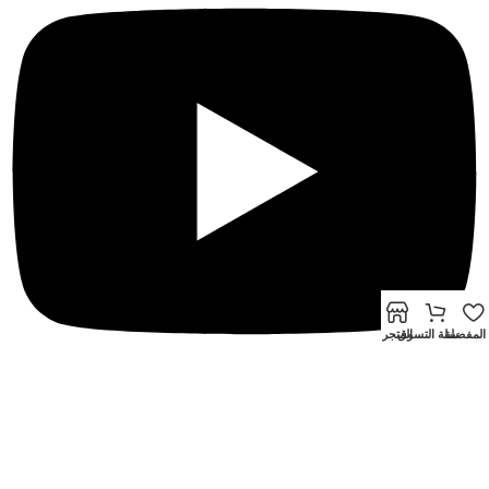
1 ، RJ-45 10 / 100Mbps واجهة
إيثرنت ذاتية التكيف
واجهه
المستخدم
4-ch ، RJ-45 10/100 Mbps واجهة
إيثرنت ذاتية التكيف
قوة
≤ 50 واط
اساسي
IEEE 802.3 af / at
المفضلة
سلة التسوق
المتجر
© 2024 جميع حقوق النشر محفوظة للشركة المصرية الصينية
تطوير بن
سالم – Ben Salem