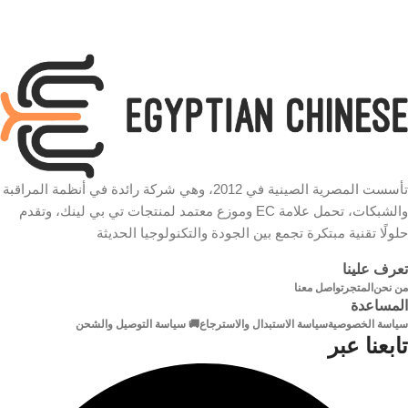
عرض
النطاق
الترددي
الوارد
40 ميجابت في الثانية
النطاق
الترددي
تأسست المصرية الصينية في 2012، وهي شركة رائدة في أنظمة المراقبة
الصادر
والشبكات، تحمل علامة EC وموزع معتمد لمنتجات تي بي لينك، وتقدم
حلولًا تقنية مبتكرة تجمع بين الجودة والتكنولوجيا الحديثة
80 ميجابت في الثانية
تعرف علينا
مخرج
من نحن
المتجر
تواصل معنا
HDMI
المساعدة
سياسة الخصوصية
سياسة الاستبدال والاسترجاع
🚚 سياسة التوصيل والشحن
تابعنا عبر
1-قناة ، 4K (4096 × 2160) / 30
هرتز ، 4K (3840 × 2160) / 30
هرتز ، 2K (2560 × 1440) / 60
هرتز ، 1920 × 1080/60 هرتز ،
1600 × 1200/60 هرتز ، 1280 ×