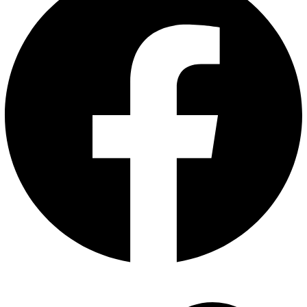
1024/60 هرتز ، 1280 × 720/60
هرتز
مخرج
الصوت
1-ch ، RCA (خطي ، 1 KΩ)
صوت
ثنائي
الاتجاه
1-ch ، RCA (2.0 Vp-p ، 1kΩ)
تنسيق
فك
التشفير
H.265 + / H.265 / H.264 + /
H.264