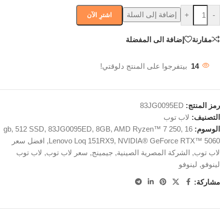
إضافة إلى السلة
+
-
اشترِ الآن
مقارنة
إضافة الى المفضلة
14
بيتفرجوا على المنتج دلوقتي!
رمز المنتج:
83JG0095ED
التصنيف:
لاب توب
الوسوم:
16 gb
,
AMD Ryzen™ 7 250
,
8GB
,
83JG0095ED
,
512 SSD
,
NVIDIA® GeForce RTX™ 5060
,
Lenovo Loq 151RX9
,
افضل سعر
لاب توب
,
الشركة المصرية الصينية
,
جيمينج
,
سعر لاب توب
,
لاب توب
لينوفو
,
لينوفو
مشاركة: