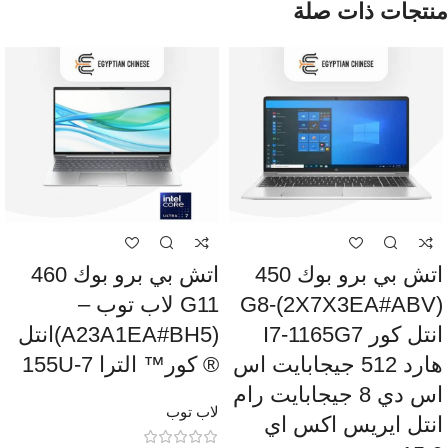
منتجات ذات صلة
اتش بي برو بوك 450
اتش بي برو بوك 460
G8-(2X7X3EA#ABV)
G11 لاب توب –
انتل كور I7-1165G7
(A23A1EA#BH5)انتل
هارد 512 جيجابايت اس
® كور™ الترا 7-155U
اس دي 8 جيجابايت رام
لاب توب
انتل ايريس اكس اي