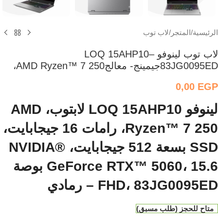
الرئيسية
/
المتجر
/
لاب توب
لاب توب لينوفو LOQ 15AHP10–
83JG0095EDجيمينج- معالجAMD Ryzen™ 7 250،
0,00
EGP
لينوفو LOQ 15AHP10 لابتوب، AMD
Ryzen™ 7 250، رامات 16 جيجابايت،
SSD بسعة 512 جيجابايت، NVIDIA®
GeForce RTX™ 5060، 15.6 بوصة
FHD، 83JG0095ED – رمادي
متاح للحجز (طلب مسبق)