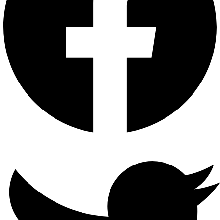
الابعاد
(عرض × عمق × ارتفاع) 7.1 ×
4.9 × 1.4 بوصة (181 × 125 × 36
ملم)
متطلبات
النظام
Microsoft Windows 98SE ، NT ،
2000 ، XP ، Vista ™ أو
Windows 7 ، 10 ،MAC OS أو
NetWare أو UNIX أو Linux.
الأمن
اللاسلكي
64/128/152 بت WEP / WPA /
WPA2 ، WPA-PSK / WPA2-
PSK