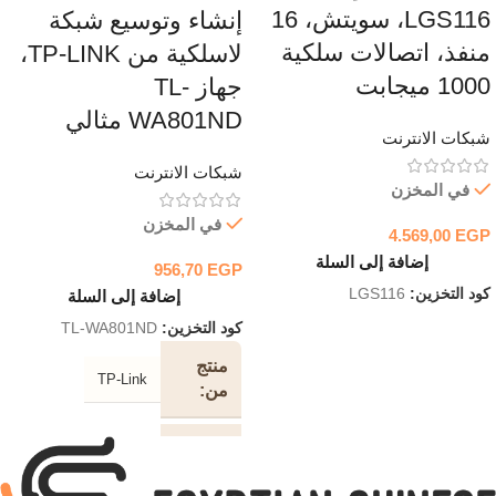
LGS116، سويتش، 16
إنشاء وتوسيع شبكة
منفذ، اتصالات سلكية
لاسلكية من TP-LINK،
1000 ميجابت
جهاز TL-
WA801ND مثالي
شبكات الانترنت
شبكات الانترنت
في المخزن
في المخزن
4.569,00
EGP
إضافة إلى السلة
956,70
EGP
كود التخزين:
LGS116
إضافة إلى السلة
كود التخزين:
TL-WA801ND
منتج
TP-Link
من
الواجهة