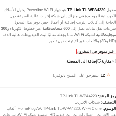
محول
TP-Link TL-WPA4220
هو جهاز Powerline Wi-Fi يحول الأسلاك
الكهربائية الموجودة في منزلك إلى شبكة إنترنت عالية السرعة دون
الحاجة إلى كابلات إيثرنت إضافية أو أعمال حفر. يوفر هذا المحول
سرعات نقل بيانات تصل إلى
600 ميجابت/ثانية
عبر خطوط الكهرباء و
300
ميجابت/ثانية
لشبكة Wi-Fi، مما يجعله مثاليًا لبث الفيديوهات عالية الدقة
(HD و3D) والألعاب عبر الإنترنت دون تأخير.
غير متوفر في المخزون
مقارنة
إضافة الى المفضلة
12
بيتفرجوا على المنتج دلوقتي!
رمز المنتج:
TP-Link TL-WPA4220
التصنيف:
شبكات الانترنت
الوسوم:
Wi-Fi Clone
,
TP-Link TL-WPA4220
,
HomePlug AV
,
ألعاب
عبر الإنترنت.
,
اتصال إيثرنت
,
بث فيديو HD
,
توسيع شبكة Wi-Fi
,
سرعات