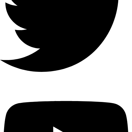
التردد
2.4-2.4835 جيجاهرتز
معدل
الاشارة
11n: حتى 300 ميجابت في الثانية
(ديناميكي) 11g: حتى 54 ميجابت
في الثانية (ديناميكي) 11b: حتى 11
ميجابت في الثانية (ديناميكي)