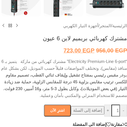
الرئيسية
/
المتجر
/
أجهزة التيار الكهربي
مشترك كهربائي بريميم لاين 6 عيون
723,00
EGP
956,00
EGP
“Electricity Premium-Line 6-port” مشترك كهربائي من ماركة يتميز بـ 6
منافذ (مقابس)، وتختلف المواصفات قليلاً حسب الموديل، لكن بشكل عام
يوفر
مقبس رئيسي بمفتاح تشغيل وإيقاف ثنائي القطب، تصميم مقاوم
للكسر، ترتيب مقابس بزاوية 45 درجة للمقابس الزاوية، حماية ضد زيادة
التيار (في بعض الموديلات)، وكابل بطول 3-5 متر، و16 أمبير، 230 فولت
،
مصمم للاستخدام المنزلي والمكتبي بأمان وعملية.
إضافة إلى السلة
+
-
اشترِ الآن
مقارنة
إضافة الى المفضلة