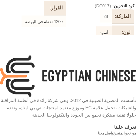
كود التخزين:
(DC017)
القرار
الماركة
2B
1200 نقطة في البوصة
لون
أسود
جهاز
استشعار بصري
طول
3 متر
نوع
الكابل
USB
الاتصال
نوع
طابعة
وظيفة
الكابل
الضوئية السلكية
الفأرة
سرعة
الون
وردي في أبيض
تأسست المصرية الصينية في 2012، وهي شركة رائدة في أنظمة المراقبة
والشبكات، تحمل علامة EC وموزع معتمد لمنتجات تي بي لينك، وتقدم
480 ميجابت في الثانية
التوصيل
سلكي
حلولًا تقنية مبتكرة تجمع بين الجودة والتكنولوجيا الحديثة
شكل
دائري
تعرف علينا
الكابل
الماركة
2B
من نحن
المتجر
تواصل معنا