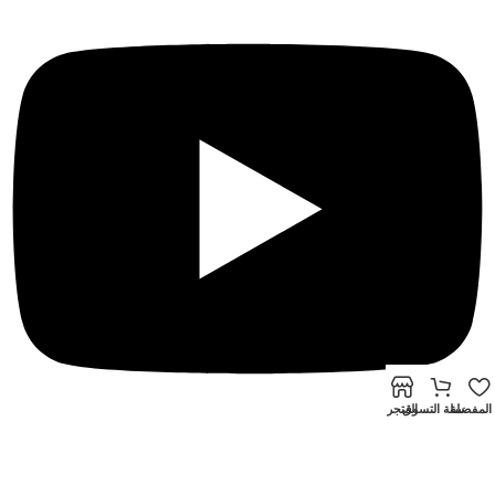
1 ، RJ45 10M / 100M واجهة
إيثرنت ذاتية التكيف
مزود
الطاقة
12 فولت تيار مستمر ، 1.5 أمبير
المفضلة
سلة التسوق
المتجر
© 2024 جميع حقوق النشر محفوظة للشركة المصرية الصينية
تطوير بن
سالم – Ben Salem