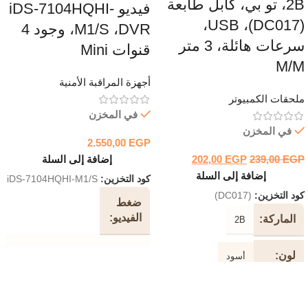
2B، تو بي، كابل طابعة
فيديو iDS-7104HQHI-
(DC017)، USB،
M1/S ،DVR، وجود 4
سرعات هائلة، 3 متر
قنوات Mini
M/M
أجهزة المراقبة الأمنية
ملحقات الكمبيوتر
في المخزن
في المخزن
2.550,00
EGP
EGP
239,00
EGP
202,00
إضافة إلى السلة
إضافة إلى السلة
كود التخزين:
iDS-7104HQHI-M1/S
كود التخزين:
(DC017)
ضغط
الفيديو
الماركة
2B
H.265 Pro + / H.265 Pro / H.265
لون
أسود
/ H.264 + / H.264
طول
معدل
3 متر
الكابل