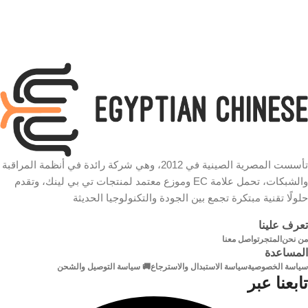
بث
الفيديو
نوع
طابعة
32 كيلوبت في الثانية إلى 6
الكابل
ميجابت في الثانية
سرعة
نوع
وفيديو وصوت
الدفق
480 ميجابت في الثانية
ضغط
شكل
G.711u
الصوت
دائري
تأسست المصرية الصينية في 2012، وهي شركة رائدة في أنظمة المراقبة
الكابل
والشبكات، تحمل علامة EC وموزع معتمد لمنتجات تي بي لينك، وتقدم
معدل
حلولًا تقنية مبتكرة تجمع بين الجودة والتكنولوجيا الحديثة
خامة
البت
مطلية بالذهب
الموصلات
تعرف علينا
الصوت
من نحن
المتجر
تواصل معنا
المساعدة
64 كيلو بايت في الثانية
سياسة الخصوصية
سياسة الاستبدال والاسترجاع
🚚 سياسة التوصيل والشحن
تابعنا عبر
إدخال
فيديو