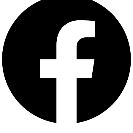
1-ch (حتى 5-ch)
IP
وضع
IP
المحسن
قيد
التشغيل
قناتان (حتى 6 قنوات) ، تصل
سرعة كل قناة إلى 4 ميجابت في
الثانية دقة تصل إلى 6 ميجابكسل
دعم كاميرات H.265 + / H.265 /
H.264 + / H.264 IP
واجهة
BNC (1.0 Vp-p ، 75 Ω) ، تدعم
اتصال coaxitron
عرض