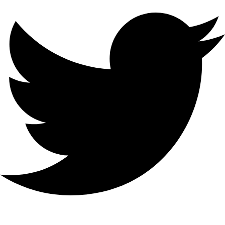
النطاق
الترددي
24 ميجابت في الثانية إدخال
الفيديو التناظري 4-الفصل
إجمالي
النطاق
الترددي
72 ميجابت في الثانية
الاتصال
عن
32
بعد
واجهة
الشبكة