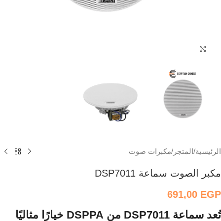
اضغط للتكبير
الرئيسية
/
المتجر
/
مكبرات صوت
مكبر الصوت سماعة DSP7011
691,00
EGP
تُعد سماعة
DSP7011
من DSPPA خيارًا مثاليًا