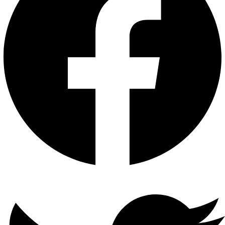
WIN7،8.1،10 و Mac OS