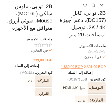
2B، تو بي، ماوس
2B، تو بي، كابل
سلكي (MO16L)،
(DC157)، دعم أجهزة
Mouse، ضوئي أزرق،
2K / 4K، توصيل
متوافق مع الأجهزة
لمسافات 20 متر
ملحقات الكمبيوتر
ملحقات الكمبيوتر
في المخزن
في المخزن
239,00
EGP
إضافة إلى السلة
1.860,00
EGP
2.391,00
EGP
إضافة إلى السلة
كود التخزين:
(MO16L)
كود التخزين:
كابل (DC157)
الماركة
2B
التوصيل
حلول كابل HDMI
القرار
الماركة
تو بي
1200 نقطة في البوصة