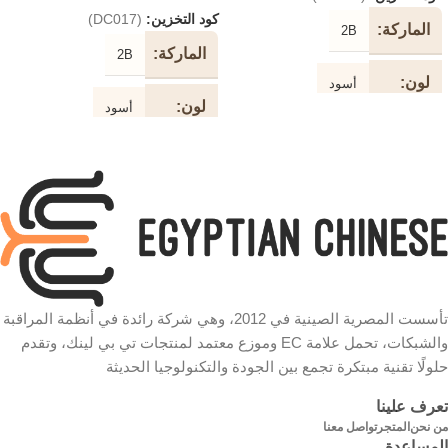
كود التخزين:
(DC017)
الماركة
2B
الماركة
2B
لون
أسود
لون
أسود
طول
الكابل
طول
3 متر
الكابل
5 متر تمديد نوع الكابل
نوع
طابعة
سرعة
الكابل
480 ميجابت في الثانية
سرعة
تأسست المصرية الصينية في 2012، وهي شركة رائدة في أنظمة المراقبة
والشبكات، تحمل علامة EC وموزع معتمد لمنتجات تي بي لينك، وتقدم
شكل
480 ميجابت في الثانية
دائري
حلولًا تقنية مبتكرة تجمع بين الجودة والتكنولوجيا الحديثة
الكابل
شكل
تعرف علينا
دائري
خامة
الكابل
من نحن
المتجر
تواصل معنا
مطلية بالذهب
الموصلات
المساعدة