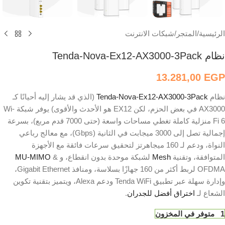
الرئيسية
/
المتجر
/
شبكات الانترنت
نظام Tenda-Nova-Ex12-AX3000-3Pack
13.281,00
EGP
نظام
Tenda-Nova-Ex12-AX3000-3Pack
(الذي قد يشار إليه أحيانًا كـ
AX3000 في بعض الحزم، لكن EX12 هو الأحدث والأقوى) يوفر شبكة Wi-
Fi 6 منزلية كاملة تغطي مساحات واسعة (حتى 7000 قدم مربع)، بسرعة
إجمالية تصل إلى 3000 ميجابت في الثانية (Gbps)، مع معالج رباعي
النواة، ودعم لـ 160 ميجاهرتز لتحقيق سرعات فائقة مع الأجهزة
المتوافقة، وتقنية
Mesh
لشبكة موحدة بدون انقطاع، و
&
MU-MIMO
OFDMA لربط أكثر من 160 جهازًا بسلاسة، ومنافذ Gigabit Ethernet،
وإدارة سهلة عبر تطبيق Tenda WiFi ودعم Alexa، ويتميز بتقنية تكوين
الشعاع لـ
اختراق أفضل للجدران
.
1 متوفر في المخزون