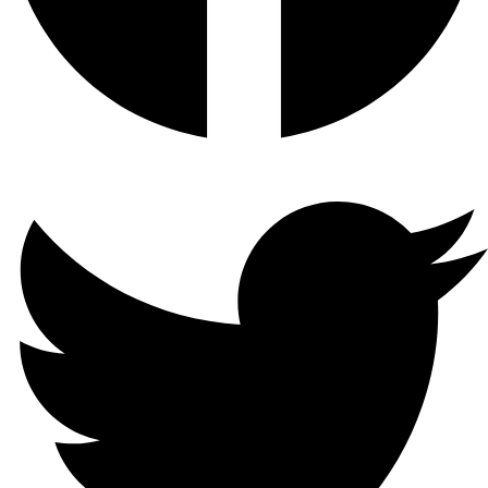
64 كيلو بايت في الثانية
تشغيل
16 الفصل
إدخال
متزامن
فيديو
ضغط
1-ch (حتى 5-ch)دقة تصل إلى
الصوت
1080 بكسلدعم كاميرات H.265 +
/ H.265 / H.264 + / H.264 IP
G.711ulaw / G.711alaw / G.722
/ G.726
إدخال
الفيديو
الاتصال
التناظري
عن
128 الفصل
بعد
4-الفصلواجهة BNC (1.0 Vp-p ،
75 Ω) ، تدعم اتصال coaxitron
بروتوكول
إجمالي
الشبكة
النطاق
الترددي
TCP / IP و DHCP و IPv4 و Hik-
Connect و DNS و DDNS و NTP
و RTSP و SADP و SMTP و