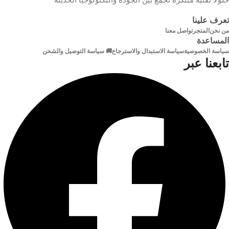
/ 4CIF / VGA / CIF
تعرف علينا
مخرج
معدل
من نحن
المتجر
تواصل معنا
الصوت
المساعدة
بث
سياسة الخصوصية
سياسة الاستبدال والاسترجاع
🚚 سياسة التوصيل والشحن
الفيديو
1-ch ، RCA (2.0 Vp-p ، 1 KΩ ،
تابعنا عبر
باستخدام إدخال الصوت)
32 كيلوبت في الثانية إلى 4 ميجا
بايت في الثانية
صوت
ثنائي
نوع
الاتجاه
فيديو وصوت
الدفق
1-ch ، RCA (2.0 Vp-p ، 1 KΩ ،
باستخدام إدخال الصوت)
ضغط
G.711u
الصوت
تنسيق
فك
معدل
التشفير
البث
الصوت
H.265 / H.265 + / H.264 + /
H.264 / MPEG4