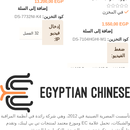
13.200,00
EGP
إضافة إلى السلة
في المخزن
كود التخزين:
DS-7732NI-K4
1.550,00
EGP
إدخال
إضافة إلى السلة
فيديو
32 الفصل
IP
كود التخزين:
DS-7104HGHI-M1
ضغط
عرض
الفيديو
النطاق
الترددي
H.265 Pro + / H.265 Pro / H.265
الوارد
/ H.264 + / H.264
256 ميجابت في الثانية
قرار
الترميز
النطاق
الترددي
للوصول إلى دفق 1080p: 1080p
Lite / 720p Lite / WD1 / 4CIF /
الصادر
تأسست المصرية الصينية في 2012، وهي شركة رائدة في أنظمة المراقبة
VGA / CIF للوصول إلى دفق
والشبكات، تحمل علامة EC وموزع معتمد لمنتجات تي بي لينك، وتقدم
720p: 720p / WD1 / 4CIF / VGA
160 ميجابت في الثانية
/ CIF للوصول إلى دفق SD: WD1
حلولًا تقنية مبتكرة تجمع بين الجودة والتكنولوجيا الحديثة