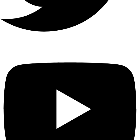
64 ميجابت في الثانية
SNMP و NFS و iSCSI و ISUP و
UPnP ™ و HTTP و HTTPS
واجهة
الشبكة
واجهة
الشبكة
1 ، RJ45 10/100 ميجابت في
الثانية واجهة إيثرنت ذاتية التكيف
2 RJ-45 10/100/1000 Mbps
واجهات إيثرنت ذاتية التكيف
الاتصالات
32
السعة
الابعاد
سعة تصل إلى 10 تيرابايت لكل
محرك أقراص ثابتة
200 × 200 × 45 ملم (7.9 × 7.9 ×
1.8 بوصة) (عرض × عمق ×
ارتفاع)
مزود
الطاقة
100 إلى 240 فولت تيار متردد ، 50
إلى 60 هرتز