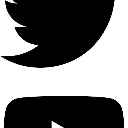
4-الفصلواجهة BNC (1.0 Vp-p ،
75 Ω) ، تدعم اتصال coaxitron
إجمالي
النطاق
الترددي
64 ميجابت في الثانية
واجهة
الشبكة
1 ، RJ45 10/100 ميجابت في
الثانية واجهة إيثرنت ذاتية التكيف
الاتصالات
32
الابعاد
200 × 200 × 45 ملم (7.9 × 7.9 ×