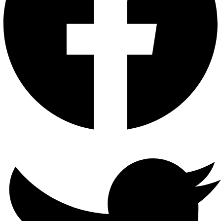
G.711u
الصوت
معدل
البث
الصوت
64 كيلو بايت في الثانية
إدخال
فيديو
1-ch (حتى 5-ch)دقة تصل إلى
1080 بكسلدعم كاميرات H.265 +
/ H.265 / H.264 + / H.264 IP
إدخال
الفيديو
التناظري