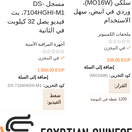
سلكي (MO16W)،
مسجل DS-
وردي في ابيض، سهل
7104HGHI-M1، بث
الاستخدام
فيديو يصل 32 كيلوبت
في الثانية
ملحقات الكمبيوتر
أجهزة المراقبة الأمنية
في المخزن
في المخزن
239,00
EGP
إضافة إلى السلة
1.550,00
EGP
كود التخزين:
(MO16W)
إضافة إلى السلة
القرار
كود التخزين:
DS-7104HGHI-M1
ضغط
1200 نقطة في البوصة
الفيديو
جهاز
استشعار بصري
H.265 Pro + / H.265 Pro / H.265
/ H.264 + / H.264
نوع