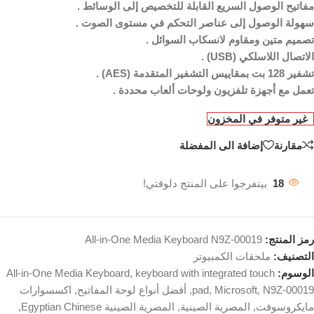
مفاتيح الوصول السريع القابلة للتخصيص إلى الوسائط .
سهولة الوصول إلى عناصر التحكم في مستوى الصوت .
تصميم متين ومقاوم لانسكاب السوائل .
الاتصال اللاسلكي (USB) .
تعمل مع أجهزة تلفزيون ولوحات ألعاب محددة .
غير متوفر في المخزون
مقارنة
إضافة الى المفضلة
18
بيتفرجوا على المنتج دلوقتي!
رمز المنتج:
All-in-One Media Keyboard N9Z-00019
التصنيف:
ملحقات الكمبيوتر
الوسوم:
keyboard with integrated touch
,
All-in-One Media Keyboard
N9Z-00019
,
Microsoft
,
pad
,
أفضل أنواع لوحة المفاتيح
,
اكسسوارات
مايكروسوفت
,
المصرية الصينية
,
المصرية الصينية Egyptian Chinese
,