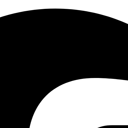
الترددي
واجهة
الشبكة
1 ، RJ45 10/100 ميج
إيثرنت ذاتية التكيف
الاتصالات
32
الابعاد
(عرض × عمق × ارتفاع)