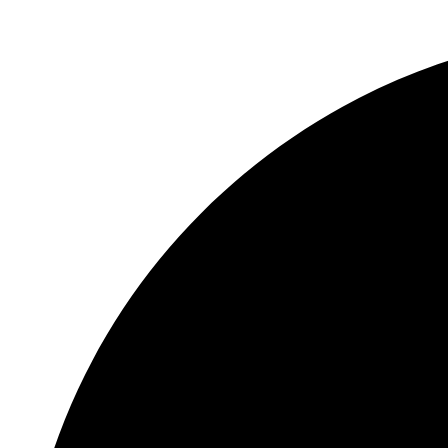
1-ch @ 12 MP (30 fps) / 2-ch @ 8 MP (30
fps) / 4-ch @ 4 MP (30 fps) / 8-ch @
1080p (30 fps)
الاتصال عن
128 الفصل
بعد
ابت في الثانية واجهة
بروتوكول
الشبكة
TCP / IP و DHCP و IPv4 و IPv6 و DNS و
DDNS و NTP و RTSP و SADP و SMTP و
SNMP و NFS و iSCSI و ISUP و UPnP ™ و
HTTP و HTTPS
200 × 200 × 45 ملم (7.9 × 7.9 × 1.8 بوصة)
واجهة
الشبكة
1 ، RJ-45 10/100/1000 Mbps واجهة إيثرنت
ذاتية التكيف