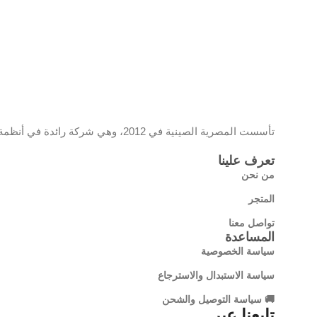
تأسست المصرية الصينية في 2012، وهي شركة رائدة في أنظمة المراقبة والشبكات، تحمل علامة EC وموزع معتمد لمنتجات تي بي لينك، وتقدم حلولًا تقنية مبتكرة تجمع بين الجودة والتكنولوجيا الحديثة
تعرف علينا
من نحن
المتجر
تواصل معنا
المساعدة
سياسة الخصوصية
سياسة الاستبدال والاسترجاع
🚚 سياسة التوصيل والشحن
تابعنا عبر