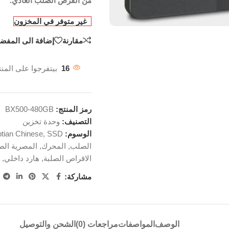
من القرص الصلب العادي.
غير متوفر في المخزون
مقارنة
إضافة الى المفضل
16
بيتفرجوا على المنت
رمز المنتج:
BX500-480GB
التصنيف:
وحدة تخزين
الوسوم:
SSD
,
tian Chinese
الصلب
,
المحرك
,
المصرية الص
الاقراص الصلبة
,
هارد داخلي
,
مشاركة:
الوصف
المواصفات
مراجعات (0)
الشحن والتوصيل