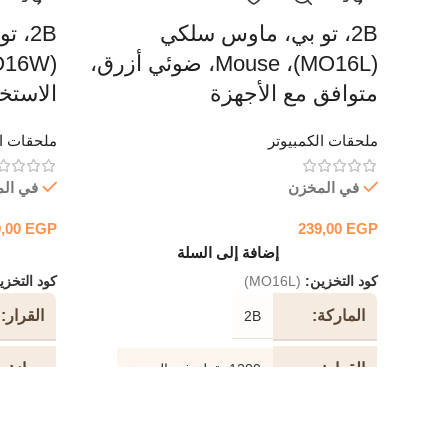
2B، تو بي، ماوس سلكي
2B، 
(MO16L)، Mouse، ضوئي أزرق،
متوافق مع الأجهزة
الاستخ
ملحقات الكمبيوتر
ملحقات ال
في المخزن
في ال
9,00
EGP
239,00
EGP
إضافة إلى السلة
كود التخزين:
(MO16L)
كود التخز
الماركة
القرار
2B
القرار
جهاز
1200 نقطة في البوصة
نوع الجهاز
نوع الا
استشعار بصري