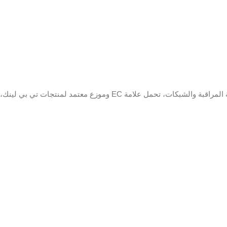
معدل البث
64 كيلو بايت في الثانية
الصوت
إدخال
فيديو
كاميرات  H.264 + / H.264
IP
إدخال
الفيديو
التناظري
اتصال coaxitron
إجمالي
النطاق
64 ميجابت في الثانية