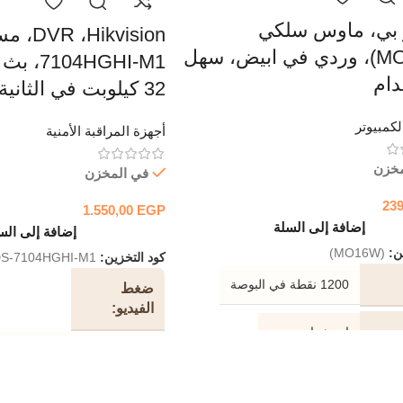
تو بي، ماوس سلكي
(MO16W)، وردي في ابيض، سهل
4HGHI-M1
دام
32 كيلوبت في الثانية
كمبيوتر
أجهزة المراقبة الأمنية
مخزن
في المخزن
23
1.550,00
EGP
إضافة إلى السلة
إضافة إلى الس
ين:
(MO16W)
كود التخزين:
S-7104HGHI-M1
1200 نقطة في البوصة
ضغط
الفيديو
استشعار بصري
.265 Pro / H.265 / H.264 + /
H.264
تصال
USB