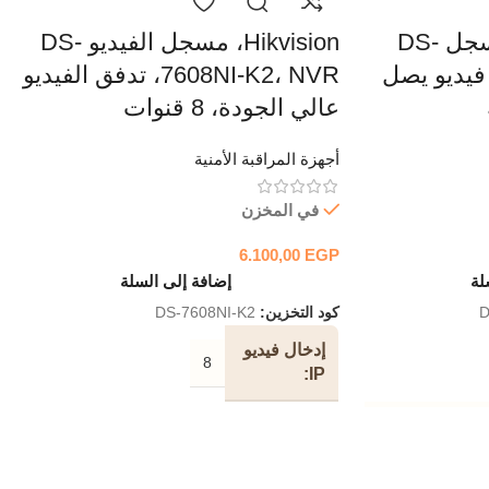
DVR ،Hikvision، مسجل DS-
Hikvision، مسجل الفيديو DS-
710، بث فيديو يصل
7608NI-K2، NVR، تدفق الفيديو
عالي الجودة، 8 قنوات
أجهزة المراقبة الأمنية
في المخزن
6.100,00
EGP
لة
إضافة إلى السلة
D
كود التخزين:
DS-7608NI-K2
إدخال فيديو
8
IP
H.265 Pro + / H
عرض
النطاق
80 ميجابت في الثانية
الترددي