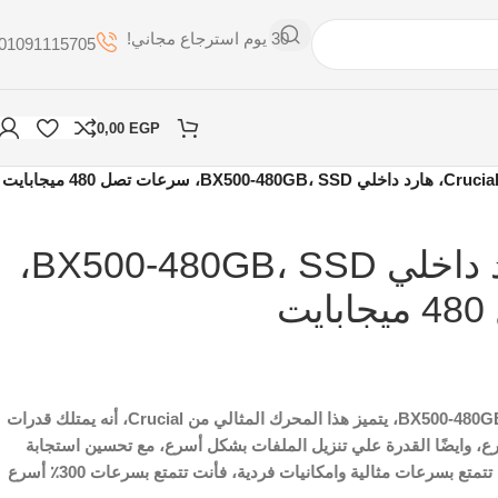
30 يوم استرجاع مجاني!
01091115705
0,00
EGP
Cruci، هارد داخلي BX500-480GB، SSD، سرعات تصل 480 ميجابايت
Crucial، هارد داخلي BX500-480GB، SSD،
ت
، هارد داخلي BX500-480GB، SSD، يتميز هذا المحرك المثالي من Crucial، أنه يمتلك قدرات
ع، وايضًا القدرة علي تنزيل الملفات بشكل أسرع، مع تحسين استجابة
النظام الشاملة وبالتالي فأنت تتمتع بسرعات مثالية وامكانيات فردية، فأنت تتمتع بسرعات 300٪ أسرع