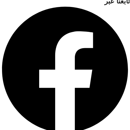
تابعنا عبر
Riud المحمي النحاس النقي عزل
PVC عالي الكثافة