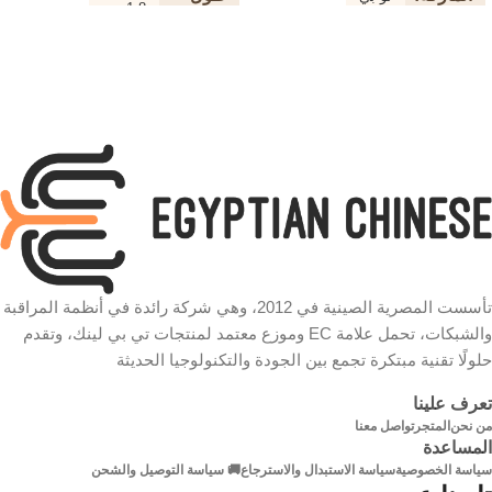
1.8 متر
الكابل
دعم
2K / 4K
جهاز
لون
أسود
الكابل
نوع
الكابل
نوع
HDMI
الكابل
كابل فالت المقاوم للتشابك موصل
ذهبي عالي الجودة النحاس النقي
دقة
4K
عزل
PVC عالي الكثافة
شكل
تأسست المصرية الصينية في 2012، وهي شركة رائدة في أنظمة المراقبة
دائري
الكابل
والشبكات، تحمل علامة EC وموزع معتمد لمنتجات تي بي لينك، وتقدم
الطول
20 م
حلولًا تقنية مبتكرة تجمع بين الجودة والتكنولوجيا الحديثة
الخامة
الون
الاسود
تعرف علينا
من نحن
المتجر
تواصل معنا
الموصلات مطلية بالذهب
المساعدة
سياسة الخصوصية
سياسة الاستبدال والاسترجاع
🚚 سياسة التوصيل والشحن
كبل