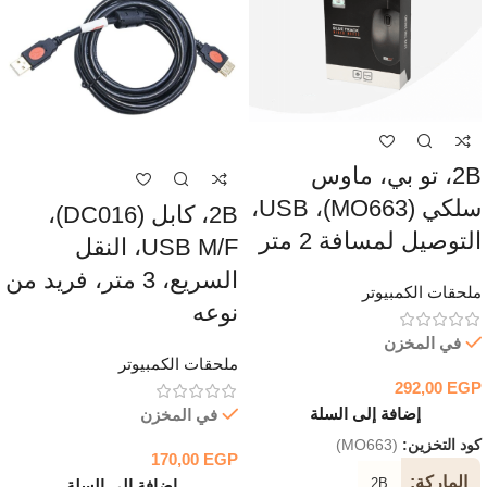
2B، تو بي، ماوس
سلكي (MO663)، USB،
2B، كابل (DC016)،
التوصيل لمسافة 2 متر
USB M/F، النقل
السريع، 3 متر، فريد من
ملحقات الكمبيوتر
نوعه
في المخزن
ملحقات الكمبيوتر
292,00
EGP
إضافة إلى السلة
في المخزن
كود التخزين:
(MO663)
170,00
EGP
الماركة
2B
إضافة إلى السلة