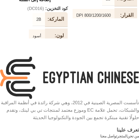
كود التخزين:
(DC016)
القرار
800/1200/1600 DPI
الماركة
2B
نوع
لون
USB
أسود
الاتصال
طول
لون
أسود
1.5 متر
الكابل
التوصيل
سلكي
نوع
طابعة USB
الكابل
وظيفة
سرعة
BlueTrack Wired Mouse
تأسست المصرية الصينية في 2012، وهي شركة رائدة في أنظمة المراقبة
والشبكات، تحمل علامة EC وموزع معتمد لمنتجات تي بي لينك، وتقدم
480 ميجابت في الثانية
متوافق
حلولًا تقنية مبتكرة تجمع بين الجودة والتكنولوجيا الحديثة
مع
شكل
تعرف علينا
دائري
الكابل
من نحن
المتجر
تواصل معنا
WIN7،8.1 / 10 و Mac OS