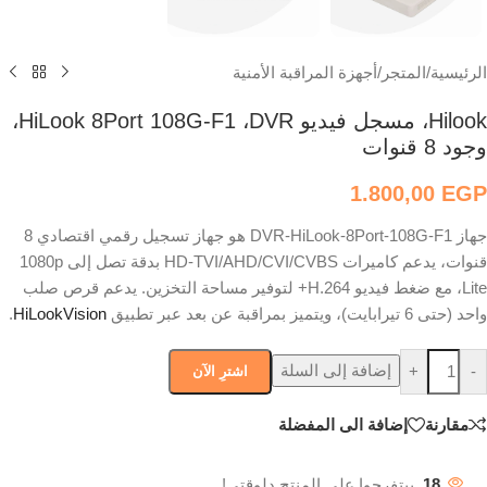
الرئيسية
/
المتجر
/
أجهزة المراقبة الأمنية
Hilook، مسجل فيديو HiLook 8Port 108G-F1 ،DVR،
وجود 8 قنوات
1.800,00
EGP
جهاز DVR-HiLook-8Port-108G-F1 هو جهاز تسجيل رقمي اقتصادي 8
قنوات، يدعم كاميرات HD-TVI/AHD/CVI/CVBS بدقة تصل إلى 1080p
Lite، مع ضغط فيديو H.264+ لتوفير مساحة التخزين. يدعم قرص صلب
واحد (حتى 6 تيرابايت)، ويتميز بمراقبة عن بعد عبر تطبيق
HiLookVision
.
إضافة إلى السلة
+
-
اشترِ الآن
مقارنة
إضافة الى المفضلة
18
بيتفرجوا على المنتج دلوقتي!