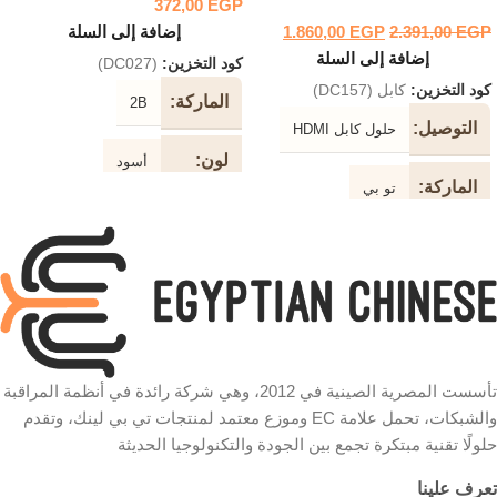
372,00
EGP
EGP
2.391,00
EGP
1.860,00
إضافة إلى السلة
إضافة إلى السلة
كود التخزين:
(DC027)
كود التخزين:
كابل (DC157)
الماركة
2B
التوصيل
حلول كابل HDMI
لون
أسود
الماركة
تو بي
طول
10 متر
الكابل
دعم
2K / 4K
جهاز
نوع
طابعة
الكابل
نوع
الكابل
سرعة
تأسست المصرية الصينية في 2012، وهي شركة رائدة في أنظمة المراقبة
كابل فالت المقاوم للتشابك موصل
والشبكات، تحمل علامة EC وموزع معتمد لمنتجات تي بي لينك، وتقدم
ذهبي عالي الجودة النحاس النقي
480 ميجابت في الثانية
حلولًا تقنية مبتكرة تجمع بين الجودة والتكنولوجيا الحديثة
عزل
PVC عالي الكثافة
تعرف علينا
شكل