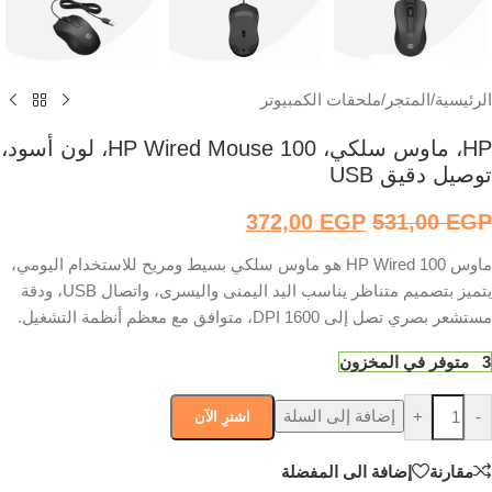
الرئيسية
/
المتجر
/
ملحقات الكمبيوتر
HP، ماوس سلكي، HP Wired Mouse 100، لون أسود،
توصيل دقيق USB
372,00
EGP
531,00
EGP
ماوس HP Wired 100 هو ماوس سلكي بسيط ومريح للاستخدام اليومي،
يتميز بتصميم متناظر يناسب اليد اليمنى واليسرى، واتصال USB، ودقة
مستشعر بصري تصل إلى 1600 DPI، متوافق مع معظم أنظمة التشغيل.
3 متوفر في المخزون
إضافة إلى السلة
+
-
اشترِ الآن
مقارنة
إضافة الى المفضلة