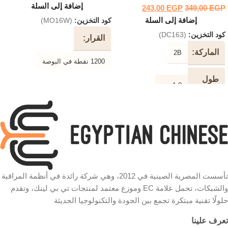
إضافة إلى السلة
243,00
EGP
349,00
EGP
إضافة إلى السلة
كود التخزين:
(MO16W)
كود التخزين:
(DC163)
القرار
الماركة
2B
1200 نقطة في البوصة
طول
1.8 متر
جهاز
استشعار بصري
الكابل
نوع
لون
USB
أسود
الاتصال
الكابل
وظيفة
نوع
الضوئية السلكية
HDMI
الفأرة
الكابل
تأسست المصرية الصينية في 2012، وهي شركة رائدة في أنظمة المراقبة
والشبكات، تحمل علامة EC وموزع معتمد لمنتجات تي بي لينك، وتقدم
الون
وردي في أبيض
دقة
4K
حلولًا تقنية مبتكرة تجمع بين الجودة والتكنولوجيا الحديثة
التوصيل
سلكي
شكل
تعرف علينا
دائري