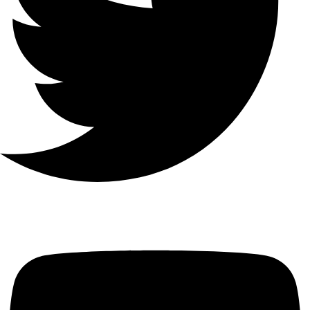
4-الفصلواجهة BNC (1.0 Vp-p ،
75 Ω) ، تدعم اتصال coaxitron
إجمالي
النطاق
الترددي
64 ميجابت في الثانية
واجهة
الشبكة
1 ، RJ45 10/100 ميجابت في
الثانية واجهة إيثرنت ذاتية التكيف
الاتصالات
32
الابعاد
200 × 200 × 45 ملم (7.9 × 7.9 ×