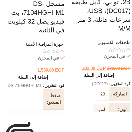
2B، تو بي، كابل طابعة
مسجل DS-
(DC017)، USB،
7104HGHI-M1، بث
سرعات هائلة، 3 متر
فيديو يصل 32 كيلوبت
M/M
في الثانية
ملحقات الكمبيوتر
أجهزة المراقبة الأمنية
في المخزن
في المخزن
202,00
EGP
239,00
EGP
1.550,00
EGP
إضافة إلى السلة
إضافة إلى السلة
كود التخزين:
(DC017)
كود التخزين:
DS-7104HGHI-M1
الماركة
2B
ضغط
الفيديو
لون
أسود
H.265 Pro + / H.265 Pro / H.265
/ H.264 + / H.264
طول
3 متر
الكابل