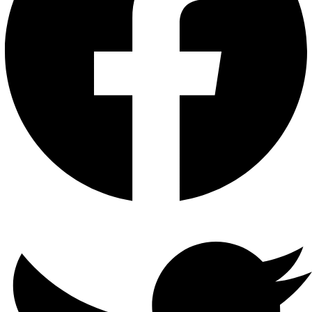
G.711u
الصوت
معدل
البث
الصوت
64 كيلو بايت في الثانية
إدخال
فيديو
1-ch (حتى 5-ch)دقة تصل إلى
1080 بكسلدعم كاميرات H.265 +
/ H.265 / H.264 + / H.264 IP
إدخال
الفيديو
التناظري