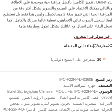
Bullet 2E ، تتميز الكاميرا بأفضل مراقبة حية موجودة علي الاطلاق
وبالتالي يمكنك الاعتماد علي الفيديو والتصوير بشكل اكثر دقة من
المراقبة الحية التي تتميز بدقة 2 ميجابكسل، وليس هذا فقط بل تستطيع
ايضًا تسجيل الصوت ثنائي الاتجاهين، تغطية عالية منزلك بالكامل، كما
تجعل البقاء على اتصال مع عائلتك بشكل اطول وبطريقة هامة.
غير متوفر في المخزون
مقارنة
إضافة الى المفضلة
20
بيتفرجوا على المنتج دلوقتي!
رمز المنتج:
IPC-F22FP-D-0360B
التصنيف:
أجهزة المراقبة الأمنية
الوسوم:
IPC-F22FP-D-
,
IMOULIFE
,
Egyptian Chinese
,
Bullet 2E
0360B
,
أفضل كاميرات ايمو
,
اتصال
,
التصوير
,
الرؤية
,
الصور
,
الفيديو
,
المراقبة
,
المصرية الصينية
,
تخزين
,
تصوير ليلي
,
تصوير ملون
,
تفحص
الحركة
,
حماية
,
صوت ثنائي الاتجاه
,
عدسة
,
كاميرا
,
كاميرا IPC-F22FP-D-