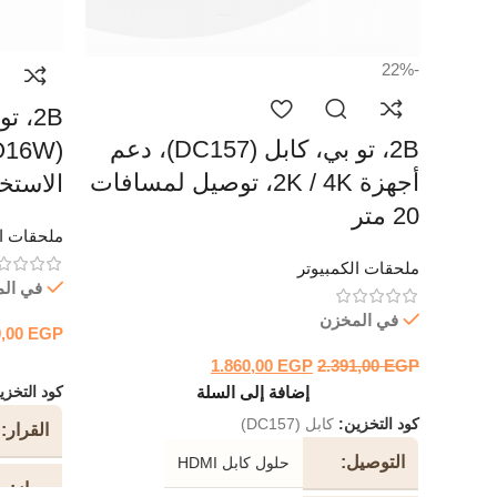
-22%
2B، 
2B، تو بي، كابل (DC157)، دعم
أجهزة 2K / 4K، توصيل لمسافات
الاستخ
20 متر
ملحقات ال
ملحقات الكمبيوتر
في ال
في المخزن
9,00
EGP
1.860,00
EGP
2.391,00
EGP
إضافة إلى السلة
كود التخز
كود التخزين:
كابل (DC157)
القرار
التوصيل
حلول كابل HDMI
جهاز