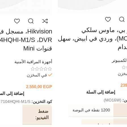
تو بي، ماوس سلكي
(MO16W)، وردي في ابيض، سهل
دام
قنوات Mini
كمبيوتر
أجهزة المراقبة الأمنية
مخزن
في المخزن
23
2.550,00
EGP
إضافة إلى السلة
إضافة إلى الس
ين:
(MO16W)
كود التخزين:
-7104HQHI-M1/S
1200 نقطة في البوصة
ضغط
الفيديو
استشعار بصري