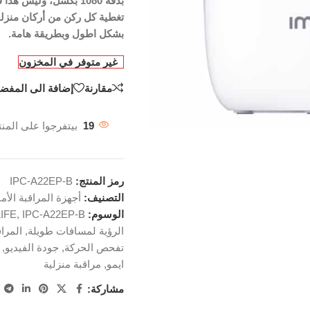
بشكل اطول وبطريقة هامة.
غير متوفر في المخزون
مقارنة
إضافة الى المفضل
19
بيتفرجوا على المنت
رمز المنتج:
IPC-A22EP-B
التصنيف:
أجهزة المراقبة الأمن
الوسوم:
IPC-A22EP-B
,
IFE
الرؤية لمسافات طويلة
,
المراق
تفحص الحركة
,
جودة الفيديو
,
ايمو
,
مراقبة منزلية
مشاركة: