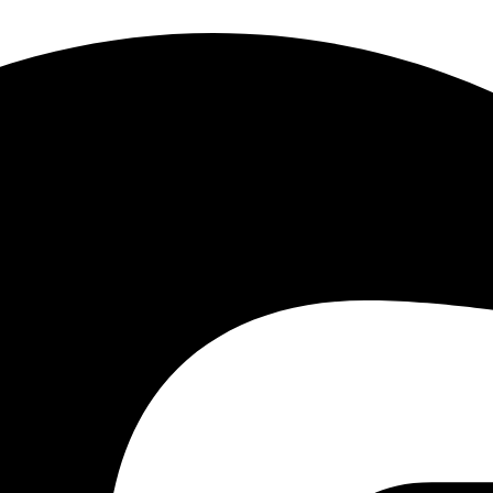
الفصل
إجمالي
النطاق
72 ميجابت في الثانية
الترددي
الاتصال عن
32
بعد
واجهة
الشبكة
1 ، 0M / 100M
التكيف
مزود
الطاقة
12 فولت تيار مستمر ، 1.5 أمبير