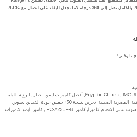
بدقة 1080 بكسل، وليس هذا فقط بل تستطيع ايضًا تسجيل الصوت ثنائي الاتجاه، تضمن Ranger 2
تغطية كل ركن من أركان منزلك بالكامل تصل إلي 360 درجة، كما تجعل البقاء على اتصال مع عائلتك
ة
ج دلوقتي!
ية
IMOUL
,
Egyptian Chinese
,
أفضل كاميرات ايمو
,
اتصال
,
الرؤية الليلية
,
بة
,
المصرية الصينية
,
تخزين بنسبة 50٪ بنفس جودة الفيديو
,
تصوير
,
صوت ثنائي الاتجاه
,
كاميرا
,
كاميرا IPC-A22EP-B
,
كاميرا ايمو
,
كاميرات