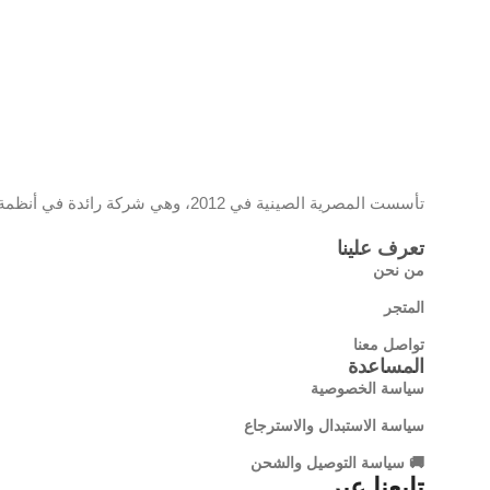
تأسست المصرية الصينية في 2012، وهي شركة رائدة في أنظمة المراقبة والشبكات، تحمل علامة EC وموزع معتمد لمنتجات تي بي لينك، وتقدم حلولًا تقنية مبتكرة تجمع بين الجودة والتكنولوجيا الحديثة
تعرف علينا
من نحن
المتجر
تواصل معنا
المساعدة
سياسة الخصوصية
سياسة الاستبدال والاسترجاع
🚚 سياسة التوصيل والشحن
تابعنا عبر