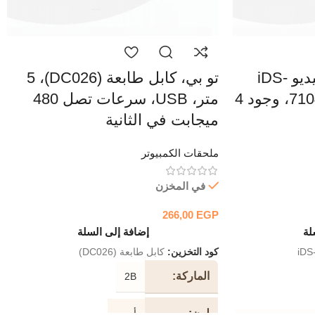
Hikvision، مسجل فيديو iDS-
تو بي، كابل طابعة (DC026)، 5
7104HQHI-M1/S ،DVR، وجود 4
متر، USB، سرعات تصل 480
ميجابت في الثانية
ملحقات الكمبيوتر
في المخزن
266,00
EGP
لة
إضافة إلى السلة
iDS
كود التخزين:
كابل طابعة (DC026)
الماركة
2B
لون
أسود