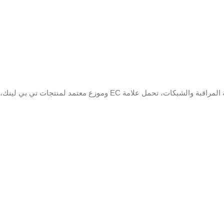
وضع IP
المحسن قيد
التشغيل
قناتان (حتى 6 قنوات) 
ميجابكسل د
H.264 + / H.264 IP
واجهة
.0 Vp-p ، 75 Ω
coaxitron
عرض
النطاق
الترددي