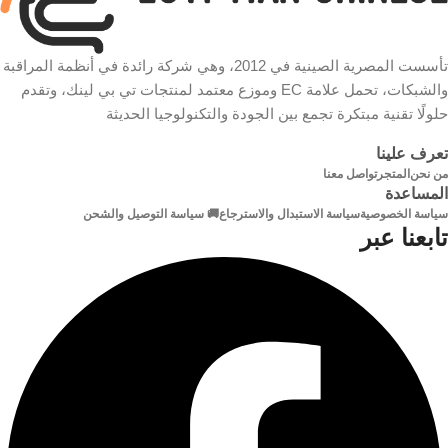
نوع
طابعة
الكابل
نوع
الكابل
تأسست المصرية الصينية في 2012، وهي شركة رائدة في أنظمة المراقبة
سرعة
والشبكات، تحمل علامة EC وموزع معتمد لمنتجات تي بي لينك، وتقدم
كابل فالت المقاوم للتشابك موصل
ذهبي عالي الجودة النحاس النقي
حلولًا تقنية مبتكرة تجمع بين الجودة والتكنولوجيا الحديثة
480 ميجابت في الثانية
تعرف علينا
عزل
PVC عالي الكثافة
شكل
من نحن
المتجر
تواصل معنا
دائري
المساعدة
الكابل
الطول
سياسة الخصوصية
سياسة الاستبدال والاسترجاع
🚚 سياسة التوصيل والشحن
20 م
تابعنا عبر
خامة
مطلية بالذهب
الون
الاسود
الموصلات