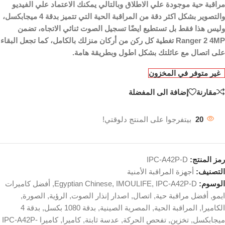
مراقبة حية موجودة علي الاطلاق وبالتالي يمكنك الاعتماد علي الفيديو
والتصوير بشكل اكثر دقة من المراقبة الحية التي تتميز بدقة 4 ميجابكسل،
وليس هذا فقط بل تستطيع ايضًا تسجيل الصوت ثنائي الاتجاه، تضمن
Ranger 2 4MP تغطية كل ركن من أركان منزلك بالكامل، كما تجعل البقاء
على اتصال مع عائلتك بشكل اطول وبطريقة هامة.
غير متوفر في المخزون
مقارنة
إضافة الى المفضلة
20
بيتفرجوا على المنتج دلوقتي!
رمز المنتج:
IPC-A42P-D
التصنيف:
أجهزة المراقبة الأمنية
الوسوم:
IPC-A42P-D
,
IMOULIFE
,
Egyptian Chinese
,
أفضل كاميرات
ايمو
,
أفضل مراقبة حية
,
اتصال
,
اصدار إنذار الصوت
,
الرؤية
,
الصورة
,
الكاميرا
,
المراقبة الحية
,
المصرية الصينية
,
بدقة 1080 بكسل
,
بدقة 4
ميجابكسل
,
تخزين
,
تفحص الحركة
,
عدسة ثابتة
,
كاميرا
,
كاميرا IPC-A42P-