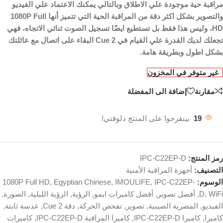
مراقبة حية موجودة علي الاطلاق وبالتالي يمكنك الاعتماد علي الفيديو
والتصوير بشكل اكثر دقة من المراقبة الحية التي تتميز أنها 1080P Full
HD، وليس هذا فقط بل تستطيع ايضًا تسجيل الصوت ثنائي الاتجاه، فهي
تجعلك لديك القدرة علي القيام في Cue 2 البقاء على اتصال مع عائلتك
بشكل اطول وبطريقة هامة.
غير متوفر في المخزون
مقارنة
إضافة الى المفضلة
19
بيتفرجوا على المنتج دلوقتي!
رمز المنتج:
IPC-C22EP-D
التصنيف:
أجهزة المراقبة الأمنية
الوسوم:
IPC-C22EP-
,
IMOULIFE
,
Egyptian Chinese
,
1080P Full HD
WiFi
,
D
,
أفضل تصوير
,
أفضل كاميرات ايمو
,
الرؤية
,
الرؤية الليلية
,
الصورة
,
الفيديو
,
المصرية الصينية
,
تصوير
,
تفحص الحركة
,
دقة Cue 2
,
عدسة ثابتة
,
كاميرا
,
كاميرا IPC-C22EP-D
,
كاميرا المراقبة IPC-C22EP-D
,
كاميرات