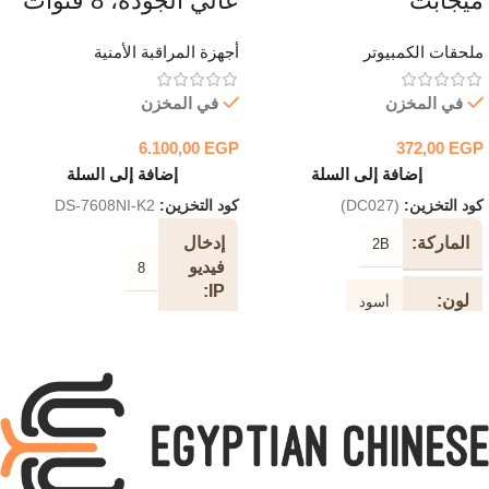
ميجابت
عالي الجودة، 8 قنوات
ملحقات الكمبيوتر
أجهزة المراقبة الأمنية
في المخزن
في المخزن
6.100,00
EGP
372,00
EGP
إضافة إلى السلة
إضافة إلى السلة
كود التخزين:
(DC027)
كود التخزين:
DS-7608NI-K2
الماركة
إدخال
2B
فيديو
8
IP
لون
أسود
عرض
طول
10 متر
النطاق
الكابل
الترددي
الوارد
نوع
طابعة
الكابل
80 ميجابت في الثانية