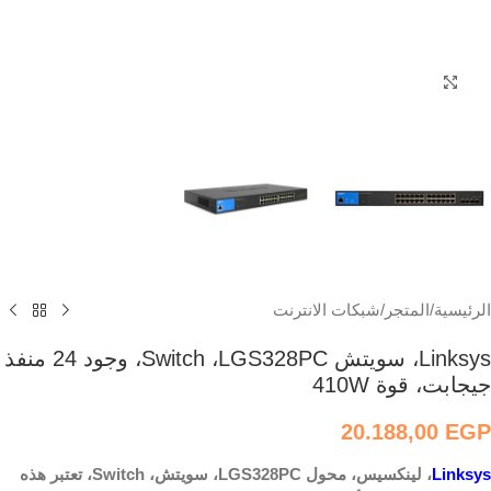
اضغط للتكبير
الرئيسية
/
المتجر
/
شبكات الانترنت
Linksys، سويتش Switch ،LGS328PC، وجود 24 منفذ
جيجابت، قوة 410W
20.188,00
EGP
Linksys
، لينكسيس، محول LGS328PC، سويتش، Switch، تعتبر هذه