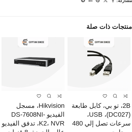
مشاركة:
منتجات ذات صلة
2B، تو بي، كابل طابعة
Hikvision، مسجل
(DC027)، USB،
الفيديو DS-7608NI-
سرعات تصل إلي 480
K2، NVR، تدفق الفيديو