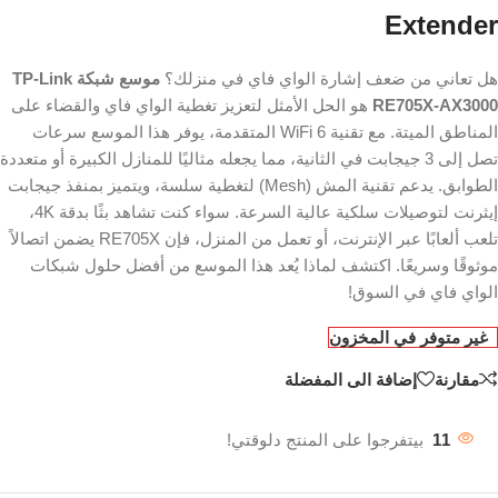
Extender
هل تعاني من ضعف إشارة الواي فاي في منزلك؟
موسع شبكة TP-Link
RE705X-AX3000
هو الحل الأمثل لتعزيز تغطية الواي فاي والقضاء على
المناطق الميتة. مع تقنية WiFi 6 المتقدمة، يوفر هذا الموسع سرعات
تصل إلى 3 جيجابت في الثانية، مما يجعله مثاليًا للمنازل الكبيرة أو متعددة
الطوابق. يدعم تقنية المش (Mesh) لتغطية سلسة، ويتميز بمنفذ جيجابت
إيثرنت لتوصيلات سلكية عالية السرعة. سواء كنت تشاهد بثًا بدقة 4K،
تلعب ألعابًا عبر الإنترنت، أو تعمل من المنزل، فإن RE705X يضمن اتصالاً
موثوقًا وسريعًا. اكتشف لماذا يُعد هذا الموسع من أفضل حلول شبكات
الواي فاي في السوق!
غير متوفر في المخزون
مقارنة
إضافة الى المفضلة
11
بيتفرجوا على المنتج دلوقتي!