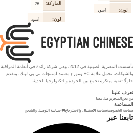
الماركة
2B
لون
أسود
لون
أسود
طول
10 متر
الكابل
طول
1.5 متر
الكابل
نوع
طابعة
الكابل
نوع
طابعة USB
الكابل
تأسست المصرية الصينية في 2012، وهي شركة رائدة في أنظمة المراقبة
سرعة
والشبكات، تحمل علامة EC وموزع معتمد لمنتجات تي بي لينك، وتقدم
سرعة
حلولًا تقنية مبتكرة تجمع بين الجودة والتكنولوجيا الحديثة
480 ميجابت في الثانية
تعرف علينا
480 ميجابت في الثانية
شكل
من نحن
المتجر
تواصل معنا
دائري
المساعدة
الكابل
شكل
سياسة الخصوصية
سياسة الاستبدال والاسترجاع
🚚 سياسة التوصيل والشحن
دائري
الكابل
تابعنا عبر
خامة
مطلية بالذهب
الموصلات
التصنيع